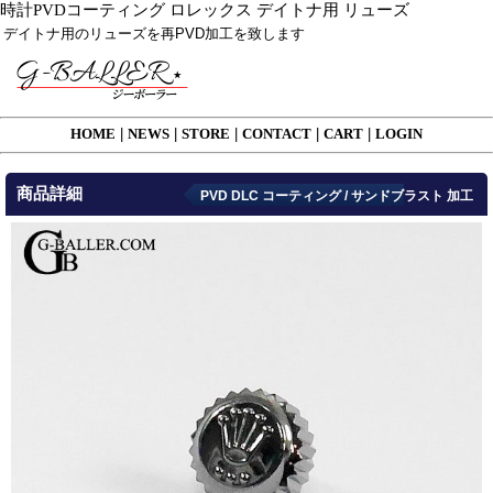
時計PVDコーティング ロレックス デイトナ用 リューズ
デイトナ用のリューズを再PVD加工を致します
HOME
|
NEWS
|
STORE
|
CONTACT
|
CART
|
LOGIN
商品詳細
PVD DLC コーティング / サンドブラスト 加工