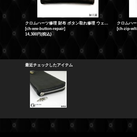
クロムハーツ修理 財布 ボタン取れ修理 ウェーブウォレット クロスボール ボタン取れ 取付加工
[
ch-ww-button-repair
]
[
ch-zip-wlt
14,300円
(税込)
最近チェックしたアイテム