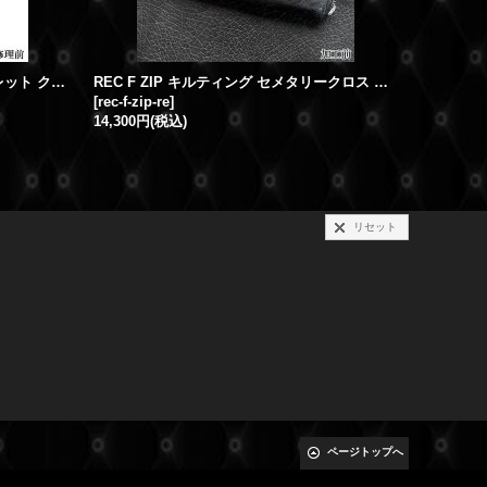
クロムハーツ修理 1ZIP レザーウォレット クロスボールボタン修理 破損取れ
REC F ZIP キルティング セメタリークロス ジップファスナー修理
[
rec-f-zip-re
]
[
ch-zip-wl
14,300円
(税込)
リセット
ページトップへ