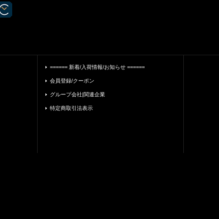
====== 新着/入荷情報/お知らせ ======
会員登録/クーポン
グループ会社|関連企業
特定商取引法表示