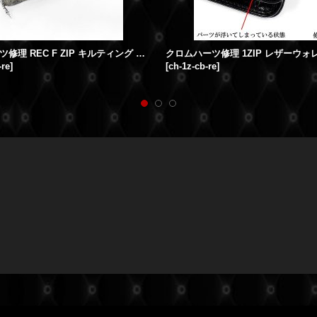
クロムハーツ修理 REC F ZIP キルティング ウォレット ダガージップ修理 破損取れ
-re
]
[
ch-1z-cb-re
]