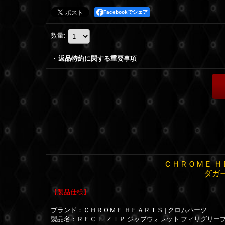
Facebookでシェア
数量
:
返品特約に関する重要事項
ＣＨＲＯＭＥ Ｈ
ダガー
【製品仕様】
ブランド：
ＣＨＲＯＭＥ ＨＥＡＲＴＳ | クロムハーツ
製品名：ＲＥＣ Ｆ ＺＩＰ ジップウォレット フィリグリー