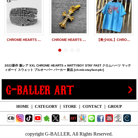
CHROME HEARTS クロムハーツ シングルフレアニーリング ブラックダイヤ パヴェ
CHROME HEARTS クロムハーツ 22K ベビーファットクロス パヴェダイヤモンド チャーム
【希少XXL】CHROME HEARTS クロムハーツ MATTY BOY マッティボーイ BRAIN NEW ブレインニュー Tシャツ | 251110
2022新作 激レア XXL CHROME HEARTS x MATTYBOY STAY FAST クロムハーツ マッテ
ィボーイ スウェット プルオーバー パーカー 新品
[ch-mb-stayfast-pkr]
HOME
|
CATEGORY
|
STORE
|
CONTACT
|
GROUP
copyright G-BALLER, All Rights Reserved.