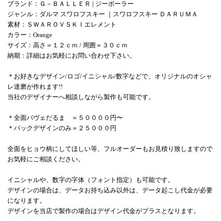
ブランド：Ｇ－ＢＡＬＬＥＲ | ジーボーラー
ジャンル：ダルマ スワロフスキー ｜スワロフスキー ＤＡＲＵＭＡ
素材：ＳＷＡＲＯＶＳＫＩエレメント
カラー：Orange
サイズ：高さ＝１２ｃｍ / 周囲＝３０ｃｍ
納期：詳細はお気軽にお問い合わせ下さい。
＊お好きなデザイン/ロゴ/イニシャル/数字などで、オリジナルのオシャ
レ達磨が作れます!!
当社のデザイナーへ相談しながら製作も可能です。
＊全面パヴェだるま ＝
５００００円〜
＊バックデザインのみ＝２５０００円
全面をヒョウ柄にしてほしい等、フルオーダーもお見積り致しますので
お気軽にご相談ください。
イニシャルや、数字の字体（フォント指定）も可能です。
デザインの場合は、データお持ち込み以外は、データ起こし代金が必要
になります。
デザインを当店で製作の場合はデザイン代金がプラスとなります。