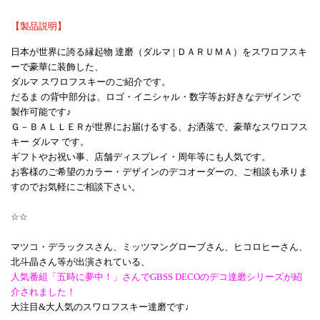
【製品説明】
日本が世界に誇る縁起物 達磨（ダルマ | ＤＡＲＵＭＡ）をスワロフスキ
ーで豪華に装飾した、
ダルマ スワロフスキーのご紹介です。
だるま の背中部分は、ロゴ・イニシャル・数字等お好きなデザインで
製作可能です♪
Ｇ－ＢＡＬＬＥＲが世界にお届けるする、お洒落で、豪華なスワロフス
キー ダルマ です。
ギフトやお祝い事、店舗ディスプレイ・周年等にも人気です。
お客様のご希望のカラー・デザインのデコオーダーの、ご相談も承りま
すのでお気軽にご相談下さい。
☆☆
マツコ・デラックスさん、ミッツマングローブさん、ヒコロヒーさん、
北斗晶さん等が出演されている、
人気番組「五時に夢中！」さんでGBSS DECOのデコ達磨シリーズが紹
介されました！
大注目&大人気のスワロフスキー達磨です♩