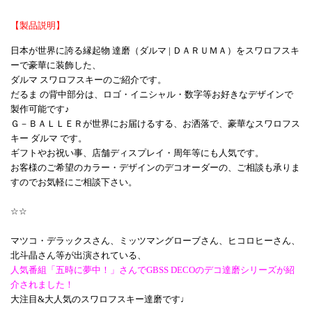
【製品説明】
日本が世界に誇る縁起物 達磨（ダルマ | ＤＡＲＵＭＡ）をスワロフスキ
ーで豪華に装飾した、
ダルマ スワロフスキーのご紹介です。
だるま の背中部分は、ロゴ・イニシャル・数字等お好きなデザインで
製作可能です♪
Ｇ－ＢＡＬＬＥＲが世界にお届けるする、お洒落で、豪華なスワロフス
キー ダルマ です。
ギフトやお祝い事、店舗ディスプレイ・周年等にも人気です。
お客様のご希望のカラー・デザインのデコオーダーの、ご相談も承りま
すのでお気軽にご相談下さい。
☆☆
マツコ・デラックスさん、ミッツマングローブさん、ヒコロヒーさん、
北斗晶さん等が出演されている、
人気番組「五時に夢中！」さんでGBSS DECOのデコ達磨シリーズが紹
介されました！
大注目&大人気のスワロフスキー達磨です♩