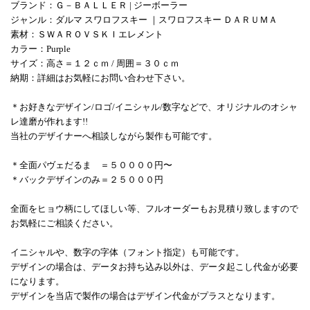
ブランド：Ｇ－ＢＡＬＬＥＲ | ジーボーラー
ジャンル：ダルマ スワロフスキー ｜スワロフスキー ＤＡＲＵＭＡ
素材：ＳＷＡＲＯＶＳＫＩエレメント
カラー：Purple
サイズ：高さ＝１２ｃｍ / 周囲＝３０ｃｍ
納期：詳細はお気軽にお問い合わせ下さい。
＊お好きなデザイン/ロゴ/イニシャル/数字などで、オリジナルのオシャ
レ達磨が作れます!!
当社のデザイナーへ相談しながら製作も可能です。
＊全面パヴェだるま ＝
５００００円〜
＊バックデザインのみ＝２５０００円
全面をヒョウ柄にしてほしい等、フルオーダーもお見積り致しますので
お気軽にご相談ください。
イニシャルや、数字の字体（フォント指定）も可能です。
デザインの場合は、データお持ち込み以外は、データ起こし代金が必要
になります。
デザインを当店で製作の場合はデザイン代金がプラスとなります。