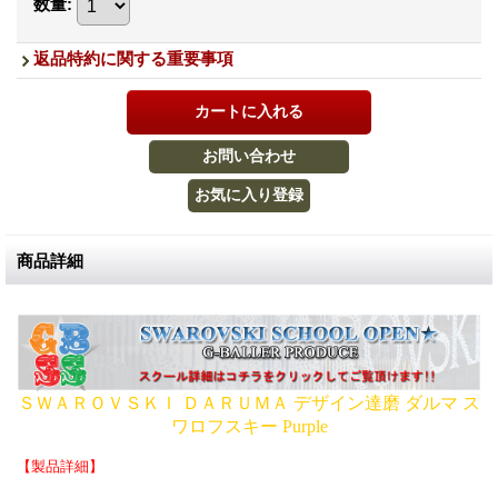
数量
:
返品特約に関する重要事項
商品詳細
ＳＷＡＲＯＶＳＫＩ ＤＡＲＵＭＡ
デザイン達磨
ダルマ ス
ワロフスキー Purple
【製品詳細】