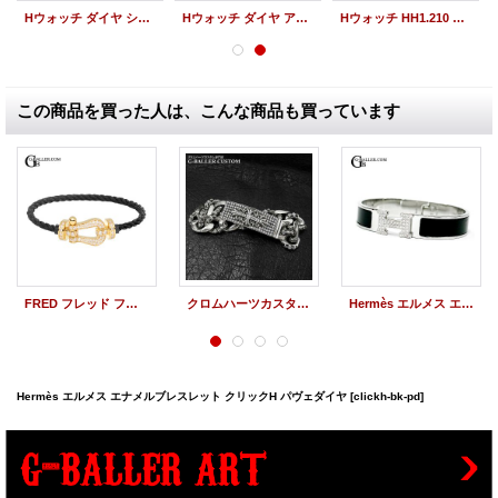
Hウォッチ ダイヤ シルバーギョーシェ 黒レザー HH1.210
Hウォッチ ダイヤ アイボリー 黒レザー HERMES HH1.210
Hウォッチ HH1.210 レディース HERMES 中古
この商品を買った人は、こんな商品も買っています
FRED フレッド フォース10ブレスレット 18K イエローゴールド パヴェダイヤ ラージモデル 新品
クロムハーツカスタム IDブレスレット フローラルクロス ファンシーリンク パヴェダイヤ
Hermès エルメス エナメルブレスレット 黒 クリックH パヴェダイヤモンド
Hermès エルメス エナメルブレスレット クリックH パヴェダイヤ
[clickh-bk-pd]