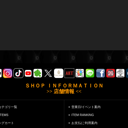
ＳＨＯＰ ＩＮＦＯＲＭＡＴＩＯＮ
>> 店舗情報 <<
カテゴリ一覧
営業日/イベント案内
ITEMS
ITEM RANKING
ングカート
お支払|ご利用案内