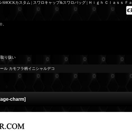
 G-SHOCKカスタム | スワロキャップ&スワロバッグ | Ｈｉｇｈ Ｃｌａｓｓ 
介。
を取り扱い
ール カモフラ柄イニシャルデコ
lage-charm
]