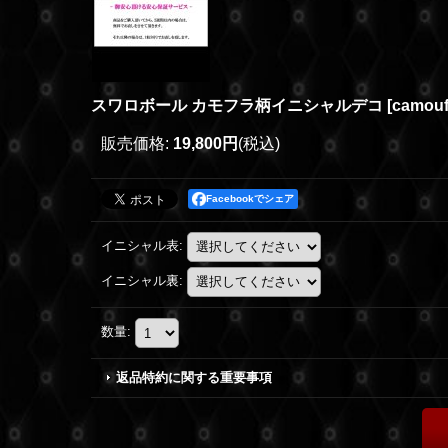
スワロボール カモフラ柄イニシャルデコ
[
camouf
販売価格
:
19,800円
(税込)
Facebookでシェア
イニシャル表
:
イニシャル裏
:
数量
:
返品特約に関する重要事項