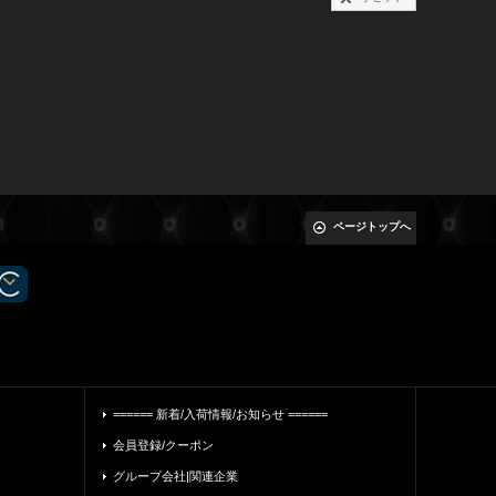
ページトップへ
====== 新着/入荷情報/お知らせ ======
会員登録/クーポン
グループ会社|関連企業