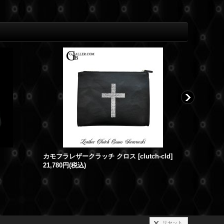
カモフラレザークラッチ クロス
[
clutch-cld
]
カモフラO
21,780円
(税込)
[
camostar
17,380円
(
リセット