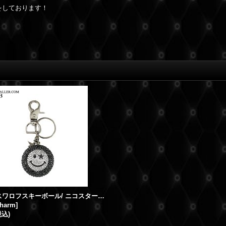
をしております！
NikoStar スワロフスキーボール/ ニコスター キーホルダー
charm
]
税込)