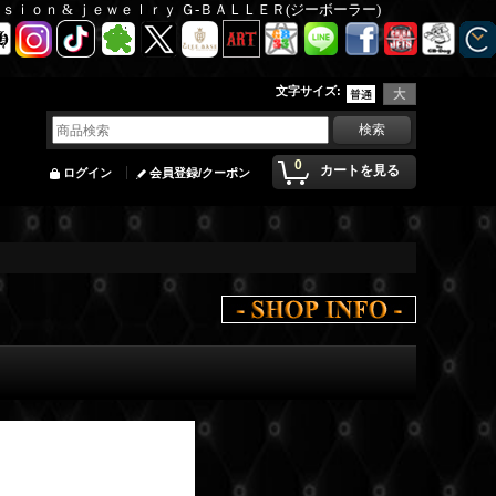
Ｆａｓｉｏｎ & ｊｅｗｅｌｒｙ Ｇ-ＢＡＬＬＥＲ(ジーボーラー)
文字サイズ
:
0
カートを見る
ログイン
会員登録/クーポン