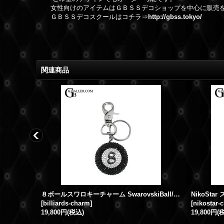
女性向けのアイテムはＧＢＳＳデコショップを中心に販売
ＧＢＳＳデコスクールはコチラ⇒
http://gbss.tokyo/
関連商品
８ボールスワロキーチャーム SwarovskiBall/キーホルダー
[
billiards-charm
]
[
nikostar-
19,800円
(税込)
19,800円
(