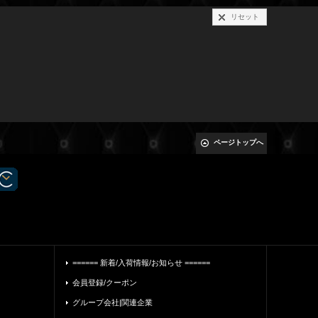
リセット
ページトップへ
====== 新着/入荷情報/お知らせ ======
会員登録/クーポン
グループ会社|関連企業