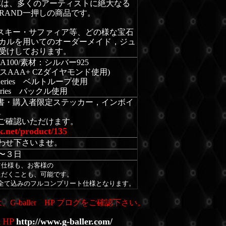
CEは、多くのアーティストに絶大なる
 BRAND一押しの商品です。
ワロフスキー・サファィア等、どの様な宝石
スカルを用いてのオーダーメイド，ジュ
お受けしております。
A100/素材：シルバー925
クラスAAA+ CZダイヤモンド使用)
Series ベルトループ使用
eries バックル使用
・保証書・購入者限定ステッカー，インボイ
ス
ご確認いただけます。
nk.net/product/135
わせ下さいませ。
〜３日
ツ仕様も、お客様の
ただくことも、可能です。
 全て込みのフルコンプリート仕様となります。
、G-baller HP ブログをご確認下さい。
HP
http://www.g-baller.com/