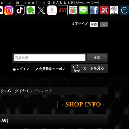
Ｆａｓｉｏｎ & ｊｅｗｅｌｒｙ Ｇ-ＢＡＬＬＥＲ(ジーボーラー)
文字サイズ
:
0
カートを見る
ログイン
会員登録/クーポン
カスタムG ダイヤモンドウォッチ
0-W
]