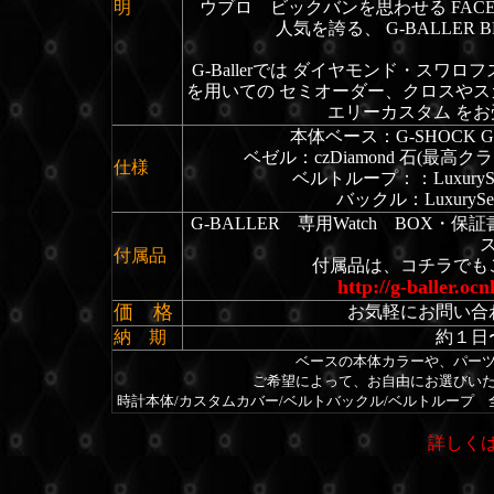
明
ウブロ ビックバンを思わせる FA
人気を誇る、 G-BALLER
G-Ballerでは ダイヤモンド・ス
を用いての セミオーダー、クロスや
エリーカスタム を
本体ベース：G-SHOCK G
ベゼル：czDiamond 石(最高
仕様
ベルトループ：：Luxury
バックル：LuxuryS
G-BALLER 専用Watch BOX
付属品
付属品は、コチラでも
http://g-baller.oc
価 格
お気軽にお問い合
納 期
約１日
ベースの本体カラーや、パー
ご希望によって、お自由にお選びい
時計本体/カスタムカバー/ベルトバックル/ベルトループ
詳しくは