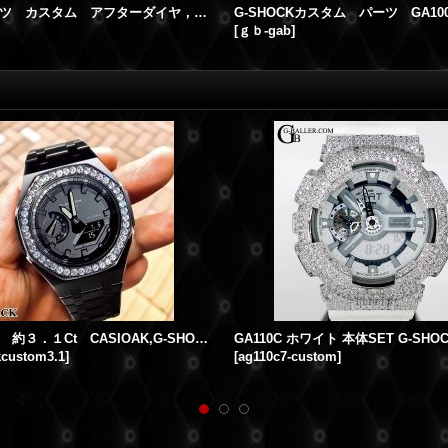
クロムハーツ カスタム アフターダイヤ， クロムカスタム 最高の仕上がりをお約束 致します。
[
ｇｂ-gab
]
天然ダイヤ 約３．１Ct CASIOAK,G-SHOCKカスタム GA-2100 カシオークカスタム
GA110C ホワイト 本体SET G-SH
kcustom3.1
]
[
ag110c7-custom
]