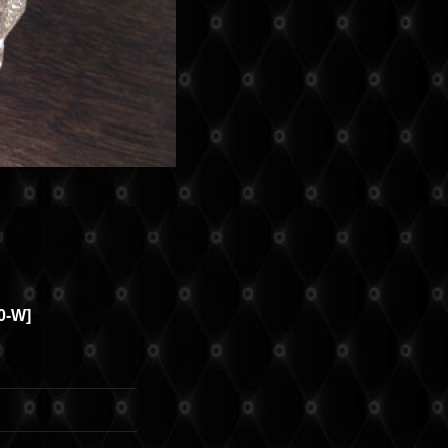
0-W
]