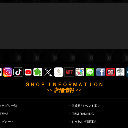
ＳＨＯＰ ＩＮＦＯＲＭＡＴＩＯＮ
>> 店舗情報 <<
カテゴリ一覧
営業日/イベント案内
ITEMS
ITEM RANKING
ングカート
お支払|ご利用案内