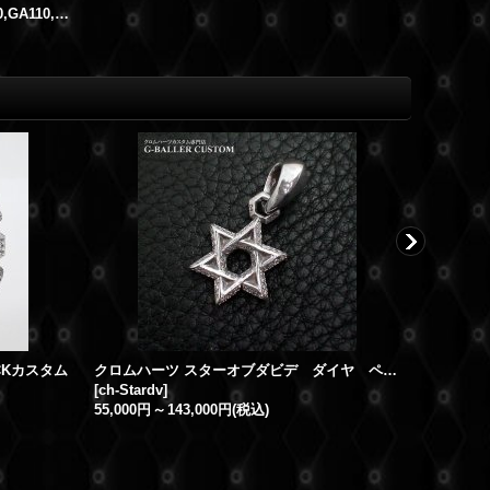
G-SHOCKカスタム パーツ GA100,GA110,GA300 等対応 カスタムバックル
OCKカスタム
クロムハーツ スターオブダビデ ダイヤ ペンダントチャーム ダイヤカスタム アフターダイヤ クロムカスタム
[
ch-Stardv
]
[
ｇｂ-gab
]
55,000円
～
143,000円
(税込)