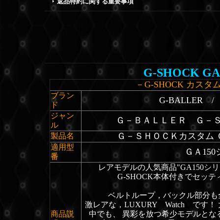
返品特約に関する重要事項
G-SHOCK GA1
－G-SHOCK カスタ
ブラン
G-BALLER
ド
ジャン
Ｇ－ＢＡＬＬＥＲ Ｇ－
ル
Ｇ－ＳＨＯＣＫカスタム 
製品名
適用型
ＧＡ15
番
レアモデルの人気商品"GA150シリ
G-SHOCK本体付きでセッ
ベルトループ，バックル部分も全
激レアな，LUXURY Watch です！ 大H
商品説
中でも、 異彩を放つ希少モデルとなる