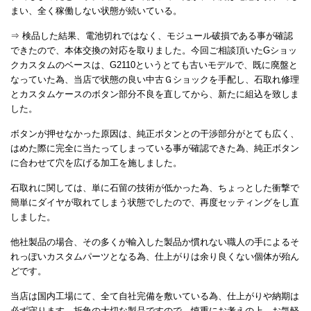
まい、全く稼働しない状態が続いている。
⇒ 検品した結果、電池切れではなく、モジュール破損である事が確認
できたので、本体交換の対応を取りました。今回ご相談頂いたGショッ
クカスタムのベースは、G2110というとても古いモデルで、既に廃盤と
なっていた為、当店で状態の良い中古Ｇショックを手配し、石取れ修理
とカスタムケースのボタン部分不良を直してから、新たに組込を致しま
した。
ボタンが押せなかった原因は、純正ボタンとの干渉部分がとても広く、
はめた際に完全に当たってしまっている事が確認できた為、純正ボタン
に合わせて穴を広げる加工を施しました。
石取れに関しては、単に石留の技術が低かった為、ちょっとした衝撃で
簡単にダイヤが取れてしまう状態でしたので、再度セッティングをし直
しました。
他社製品の場合、その多くが輸入した製品か慣れない職人の手によるそ
れっぽいカスタムパーツとなる為、仕上がりは余り良くない個体が殆ん
どです。
当店は国内工場にて、全て自社完備を敷いている為、仕上がりや納期は
必ず守ります。折角の大切な製品ですので、慎重にお考えの上、お気軽