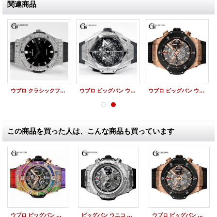
関連商品
ウブロ クラシックフュージョンダイヤ HUBLOT時計
ウブロ ビッグバン ウニコ サンブルー 2 チタニウム 世界限定200本 418.NX.1107.RX.MXM19 新品
ウブロ ビッグバン ウニコ キングゴールド セラミック 42mm 441.om.1180.rx 新品
この商品を買った人は、こんな商品も買っています
ウブロ ビッグバン ウニコ キングゴールド レインボー 45mm 411.OX.9910.LR.0999 新品
ビッグバン ウニコ ジュエリー 411.NX.1170.RX HUBLOT時計
ウブロ ビッグバン ウニコ キングゴールド セラミック 42mm 441.om.1180.rx 新品