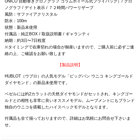
UNICO 自動巻きクロノグラフ コラムホイール式フライバック）/ クロ
ノグラフ / デイト表示 / ７２時間パワーリザーブ
風防：サファイアクリスタル
防水：100m
状態：新品未使用
付属品：純正BOX / 取扱説明書 / ギャランティ
納期：約3日〜7日程度
※タイミングで在庫切れの場合が御座いますので、ご購入前に必ずご連
絡の上、ご確認をお願い致します
【製品説明】
HUBLOT（ウブロ）の人気モデル「ビッグバン ウニコ キングゴールド
ダイヤモンド」の新品未使用です。
ベゼルには約2カラットの天然ダイヤモンドがセットされ、キングゴー
ルドとの相性も非常に良いオススメモデル。ムーブメントにもブランド
独自のウニコを搭載したハイスペックモデルとなります。
付属品も全て揃っておりますので、詳細はお気軽にお問合せ下さいま
せ。