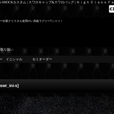
 G-SHOCKカスタム | スワロキャップ&スワロバッグ | Ｈｉｇｈ Ｃｌａｓｓ 
スキー社製クリスタル使用のい高級ラグジーTシャツ！
を取り扱い
キー イニシャル セミオーダー
swr_ini-s
]