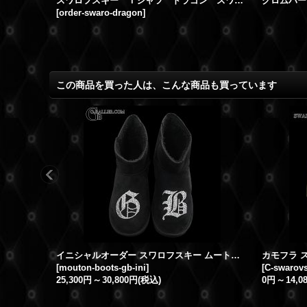
スワロフスキー Ｔシャツ エンブレム スワロＴシャツ オーダーメイド
スワロフスキー Ｔシャツ ドラゴン スワロTシャツ オーダーメイド カスタム
[
order-swaro-dragon
]
この商品を買った人は、こんな商品も買っています
イニシャルオーダー スワロフスキー ムートンブーツ
[
mouton-boots-gb-ini
]
[
C-swarovs
25,300円
～
30,800円
(税込)
0円
～
14,0