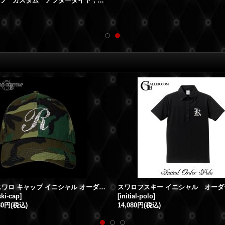
クロムハーツ カスタム アフターダイヤ， クロムカスタム 最高の仕上がりをお約束 致します。
カモフラ スワロ キャップ イニシャル オーダー スワロフスキー
ki-cap
]
[
initial-polo
]
80円
(税込)
14,080円
(税込)