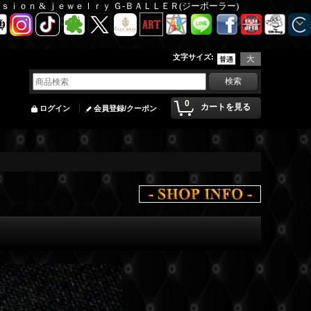
Ｆａｓｉｏｎ & ｊｅｗｅｌｒｙ Ｇ-ＢＡＬＬＥＲ(ジーボーラー)
文字サイズ
:
0
カートを見る
ログイン
会員登録/クーポン