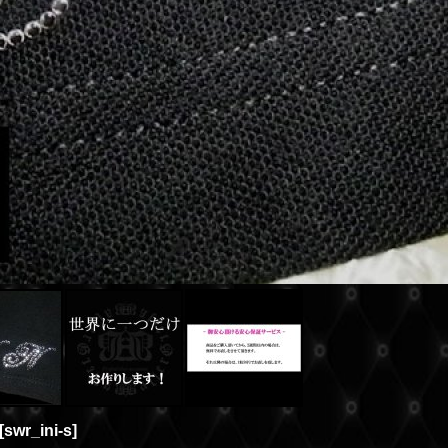
[
swr_ini-s
]