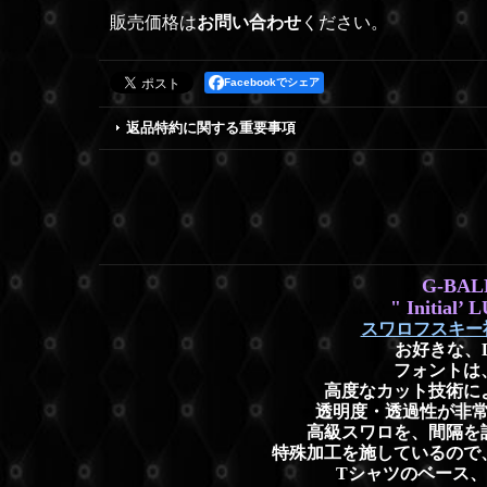
販売価格は
お問い合わせ
ください。
Facebookでシェア
返品特約に関する重要事項
G-BAL
" Initia
スワロフスキー社
お好きな、
フォントは
高度なカット技術に
透明度・透過性が非
高級スワロを、間隔を
特殊加工を施しているので
Tシャツのベース