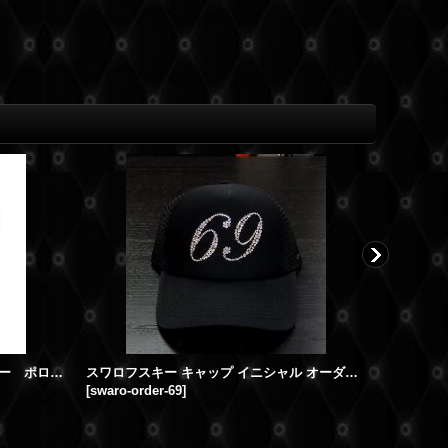
スワロフスキー イニシャル オーダー ポロシャツ メンズ
スワロフスキー キャップ イニシャル オーダーメイド スワロCAP
[
swaro-order-69
]
[
number-o