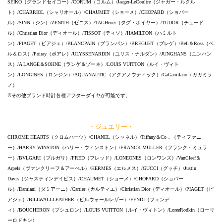
SEIKO（グランドセイコー）/CORUM（コルム）/Jaeger-LeCoultre（ジャガー・ルクル
ト）/CHARRIOL（シャリオール）/CHAUMET（ショーメ）/CHOPARD（ショパー
ル）/SINN（ジン）/ZENITH（ゼニス）/TAGHeuer（タグ・ホイヤー）/TUDOR（チュード
ル）/Christian Dior（ディオール）/TISSOT（ティソ）/HAMILTON（ハミルト
ン）/PIAGET（ピアジェ）/BLANCPAIN（ブランパン）/BREGUET（ブレゲ）/Bell＆Ross（ベ
ル＆ロス）/Poiray（ポアレ）/ULYSSENARDIN（ユリス・ナルダン）/JUNGHANS（ユンハン
ス）/A LANGE＆SOHNE（ランゲ＆ゾーネ）/LOUIS VUITTON（ルイ・ヴィト
ン）/LONGINES（ロンジン）/AQUANAUTIC（アクアノウティック）/GaGamilano（ガガミラ
ノ）
※その他ブランド時計各種アフターダイヤが可能です。
・ジュエリー・
CHROME HEARTS（クロムハーツ）/CHANEL（シャネル）/Tiffany＆Co．（ティファニ
ー）/HARRY WINSTON（ハリー・ウィンストン）/FRANCK MULLER（フランク・ミュラ
ー）/BVLGARI（ブルガリ）/FRED（フレッド）/LONEONES（ロンワンズ）/VanCleef＆
Arpels（ヴァンクリーフ＆アーぺル）/HERMES（エルメス）/GUCCI（グッチ）/Justin
Davis（ジャスティンデイビス）/CHAUMET（ショーメ）/CHOPARD（ショパー
ル）/Damiani（ダミアーニ）/Cartier（カルティエ）/Christian Dior（ディオール）/PIAGET（ピ
アジェ）/BILLWALLLEATHER（ビルウォールレザー）/FENDI（フェンデ
ィ）/BOUCHERON（ブシュロン）/LOUIS VUITTON（ルイ・ヴィトン）/LoreeRodkin（ローリ
ーロドキン）