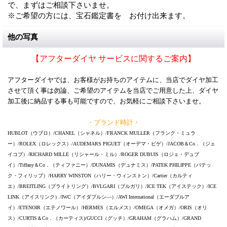
で、まずはご相談下さいませ。
※ご希望の方には、宝石鑑定書を お付け出来ます。
他の写真
【アフターダイヤ サービスに関するご案内】
アフターダイヤでは、お客様がお持ちのアイテムに、当店でダイヤ加工
させて頂く事は勿論、ご希望のアイテムを当店でご用意した上、ダイヤ
加工後に納品する事も可能ですので、お気軽にご相談下さいませ。
・ブランド時計・
HUBLOT（ウブロ）/CHANEL（シャネル）/FRANCK MULLER（フランク・ミュラ
ー）/ROLEX（ロレックス）/AUDEMARS PIGUET（オーデマ・ピゲ）/JACOB＆Co．（ジェ
イコブ）/RICHARD MILLE（リシャール・ミル）/ROGER DUBUIS（ロジェ・デュブ
イ）/Tiffany＆Co．（ティファニー）/DUNAMIS（デュナミス）/PATEK PHILIPPE（パテッ
ク・フィリップ）/HARRY WINSTON（ハリー・ウィンストン）/Cartier（カルティ
エ）/BREITLING（ブライトリング）/BVLGARI（ブルガリ）/ICE TEK（アイステック）/ICE
LINK（アイスリンク）/IWC（アイダブルシ―）/AWI International（エーダブルア
イ）/ETENOIR（エテノワール）/HERMES（エルメス）/OMEGA（オメガ）/ORIS（オリ
ス）/CURTIS＆Co．（カーティス)/GUCCI（グッチ）/GRAHAM（グラハム）/GRAND