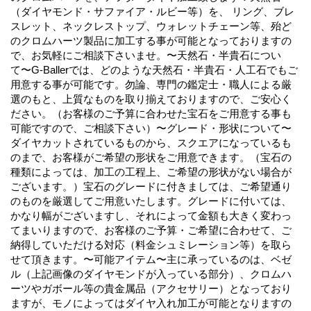
（ダイヤモンド・サファイア・ルビー等）を、 リング、ブレ
スレット、ネックレストップ、ウォレットチェーン等、殆ど
のクロムハーツ製品に加工する事が可能となっておりますの
で、お気軽にご相談下さいませ。〜天然石・半貴石につい
て〜G-Ballerでは、どのような天然石・半貴石・人工石でもご
用意する事が可能です。勿論、専門の鑑定士・職人による厳
選のもと、上質なものを取り揃えておりますので、ご安心く
ださい。（お客様のご予算に合わせた宝石をご用意する事も
可能ですので、ご相談下さい）〜グレード・形状について〜
ダイヤカットされているものから、スクエアになっているも
のまで、お客様がご希望の形状をご用意できます。（宝石の
種類によっては、加工の工程上、ご希望の形状がない場合が
ございます。）宝石のグレードに付きましては、ご希望通り
のものを厳選してご用意いたします。グレードに付いては、
かなり幅がございますし、それによって金額も大きく変わっ
てまいりますので、お客様のご予算・ご希望に合わせて、ご
納得していただける対応（料金シュミレーション等）を取ら
せて頂きます。〜可能アイテム〜主に承っているのは、ベゼ
ル（上記画像のダイヤモンドが入っている部分）、クロムハ
ーツやガボール等の貴金属品（アクセサリー）となっており
ますが、モノによってはダイヤ入れ加工が可能となりますの