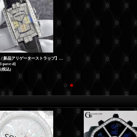
【純正BOX / 新品アリゲーターストラップ】HARRY WINSTON ハリーウィンストン アヴェニューC クロノグラフ 18KWG パヴェダイヤモンド 黒ベルト
l-pave-d
]
円
(税込)