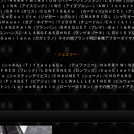
プ）/ＨＡＲＲＹ ＷＩＮＳＴＯＮ（ハリー・ウィンストン）/Ｃａｒtier（カ
Ｅ ＬＩＮＫ（アイスリンク）/ＩＷＣ（アイダブルシ―）/ＡＷＩ Ｉｎｔｅｒ
）/ＯＲＩS（オリス）/ＣＵＲＴＩＳ＆Ｃｏ．（カーティス)/ＧＵＣＣＩ（グ
ｒ-ＬｅＣｏｕｌｔｒｅ（ジャガー・ルクルト）/ＣＨＡＲＲＩＯＬ（シャリオ
ＧＨｅｕｅｒ（タグ・ホイヤー）/ＴＵＤＯＲ（チュードル）/Ｃｈｒｉｓｔｉ
ＢＬＡＮＣＰＡＩＮ（ブランパン）/ＢＲＥＧＵＥＴ（ブレゲ）/Ｂｅｌｌ＆Ｒ
ユンハンス）/Ａ ＬＡＮＧＥ＆ＳＯＨＮＥ（ランゲ＆ゾーネ）/ＬＯＵＩＳ Ｖ
ａＧａｍｉｌａｎｏ（ガガミラノ）※その他ブランド時計各種アフターダイヤ
・ジュエリー・
（シャネル）/Ｔｉｆｆａｎｙ＆Ｃｏ．（ティファニー）/ＨＡＲＲＹ ＷＩＮ
/ＦＲＥＤ（フレッド）/ＬＯＮＥＯＮＥＳ（ロンワンズ）/ＶａｎＣｌｅｅｆ
ｉｓ（ジャスティンデイビス）/ＣＨＡＵＭＥＴ（ショーメ）/ＣＨＯＰＡＲＤ（シ
ル）/ＰＩＡＧＥＴ（ピアジェ）/ＢＩＬＬＷＡＬＬＬＥＡＴＨＥＲ（ビルウォ
ィトン）/ＬｏｒｅｅＲｏｄｋｉｎ（ローリーロドキン）※その他ブランドア