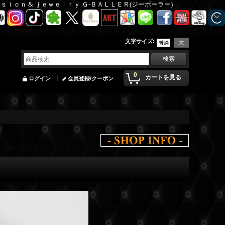
Ｆａｓｉｏｎ & ｊｅｗｅｌｒｙ Ｇ-ＢＡＬＬＥＲ(ジーボーラー)
文字サイズ
:
0
カートを見る
ログイン
会員登録/クーポン