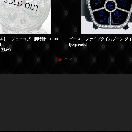
【レアモデル】 ジェイコブ 腕時計 JC30 グリーンマザー ファイブタイムゾーン 47ｍｍ ダイヤ
]
[
jc-gst-adc
]
円
(税込)