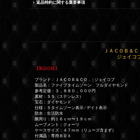
返品特約に関する重要事項
ＪＡＣＯＢ＆Ｃ
ジェイコ
【製品仕様】
ブランド：ＪＡＣＯＢ＆ＣＯ． | ジェイコブ
製品名：ファイブタイムゾーン フルダイヤモンド
参考定価：３，８８０，０００円
素材：ＳＳ（ステンレス）
宝石：ダイヤモンド
仕様：５タイムゾーン表示 / デイト表示
防水：生活防水
腕周り：約１６ｃｍ〜１９ｃｍ
ムーブメント：クォーツ
ケースサイズ：４７ｍｍ（リューズ含まず）
付属品：専用ＢＯＸ