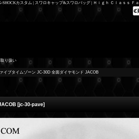
 G-SHOCKカスタム | スワロキャップ&スワロバッグ | Ｈｉｇｈ Ｃｌａｓｓ 
を取り扱い
ァイブタイムゾーン JC-30D 全面ダイヤモンド JACOB
JACOB
[
jc-30-pave
]