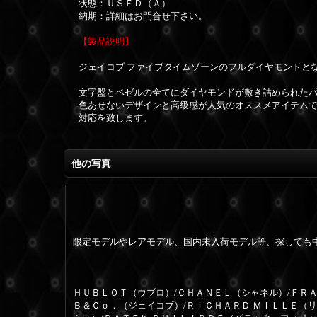
状態：ＵＳＥＤ（Ａ）
納期：詳細はお問合せ下さい。
【製品説明】
ジェイコブ ファイブタイムゾーンのフルダイヤモンドと
文字盤とベゼルの全てにダイヤモンドが敷き詰められた
色あせないデザインと高級感が人気のオススメアイテム
対応を致します。
他の写真
限定モデルやレアモデル、国内未入荷モデル等、探しても
ＨＵＢＬＯＴ（ウブロ）/ＣＨＡＮＥＬ（シャネル）/ＦＲＡ
Ｂ＆Ｃｏ．（ジェイコブ）/ＲＩＣＨＡＲＤ ＭＩＬＬＥ（