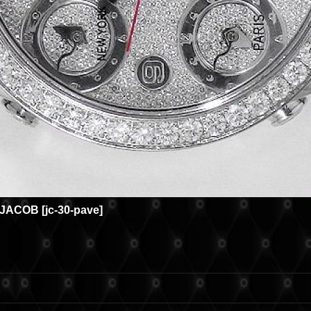
JACOB
[
jc-30-pave
]