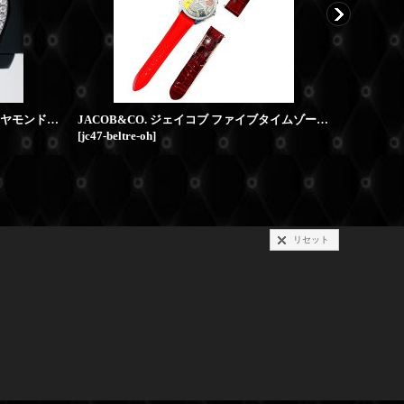
ゴースト ファイブタイムゾーン ダイヤモンド JACOB
JACOB&CO. ジェイコブ ファイブタイムゾーン 47mm ベルト交換 オーバーホール
ジェイコブ
[
jc47-beltre-oh
]
[
miss-pash
リセット