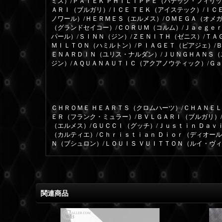
ミス）/ＰＡＴＥＫ ＰＨＩＬＩＰＰＥ（パテック・フィリッ
ＡＲＩ（ブルガリ）/ＩＣＥ ＴＥＫ（アイステック）/ＩＣ
ノワール）/ＨＥＲＭＥＳ（エルメス）/ＯＭＥＧＡ（オメガ
（グランドセイコー）/ＣＯＲＵＭ（コルム）/Ｊａｅｇｅ
パール）/ＳＩＮＮ（ジン）/ＺＥＮＩＴＨ（ゼニス）/ＴＡ
ＭＩＬＴＯＮ（ハミルトン）/ＰＩＡＧＥＴ（ピアジェ）/
ＥＮＡＲＤＩＮ（ユリス・ナルダン）/ＪＵＮＧＨＡＮＳ（
ジン）/ＡＱＵＡＮＡＵＴＩＣ（アクアノウティック）/Ｇ
ＣＨＲＯＭＥ ＨＥＡＲＴＳ（クロムハーツ）/ＣＨＡＮＥＬ
ＥＲ（フランク・ミュラー）/ＢＶＬＧＡＲＩ（ブルガリ）
（エルメス）/ＧＵＣＣＩ（グッチ）/Ｊｕｓｔｉｎ Ｄａｖ
（カルティエ）/Ｃｈｒｉｓｔｉａｎ Ｄｉｏｒ（ディオー
Ｎ（ブシュロン）/ＬＯＵＩＳ ＶＵＩＴＴＯＮ（ルイ・ヴ
関連商品