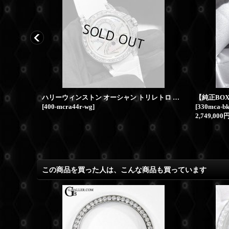
PANERAI パネライ ルミノールGMT ベゼルダイヤ Dバックル ラバーストラップ
ハリーウィンストン オーシャン トリレトロ クロノグラフ K18WG バゲットダイヤモンド HW
[
400-mcra44r-wg
]
[
330mca-bk
2,749,000
この商品を買った人は、こんな商品も買っています