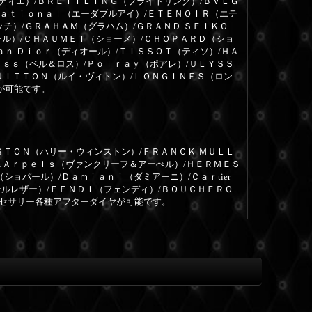
ルティエ）/ＢＲＥＩＴＬＩＮＧ（ブライトリング）/ＢＶＬＧ
ｎａｔｉｏｎａｌ（エーダブルアイ）/ＥＴＥＮＯＩＲ（エテ
ッチ）/ＧＲＡＨＡＭ（グラハム）/ＧＲＡＮＤ ＳＥＩＫＯ
ール）/ＣＨＡＵＭＥＴ（ショーメ）/ＣＨＯＰＡＲＤ（ショ
ａｎ Ｄｉｏｒ（ディオール）/ＴＩＳＳＯＴ（ティソ）/ＨＡ
ｏｓｓ（ベル＆ロス）/Ｐｏｉｒａｙ（ポアレ）/ＵＬＹＳＳ
ＵＩＴＴＯＮ（ルイ・ヴィトン）/ＬＯＮＧＩＮＥＳ（ロン
が可能です。
ＳＴＯＮ（ハリー・ウィンストン）/ＦＲＡＮＣＫ ＭＵＬＬ
＆Ａｒｐｅｌｓ（ヴァンクリーフ＆アーぺル）/ＨＥＲＭＥＳ
ョパール）/Ｄａｍｉａｎｉ（ダミアーニ）/Ｃａｒtier
ールレザー）/ＦＥＮＤＩ（フェンディ）/ＢＯＵＣＨＥＲＯ
クセサリー各種アフターダイヤが可能です。