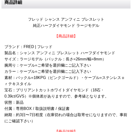
商品詳細
フレッド シャンス アンフィニ ブレスレット
純正ハーフダイヤモンド ラージモデル
【商品詳細】
ブランド：FRED | フレッド
製品名：シャンス アンフィニ ブレスレット ハーフダイヤモンド
サイズ：ラージモデル（バックル：長さ=26mm/幅=8mm）
腕周り：ケーブル=ご希望を選択欄にご記入下さい
カラー：ケーブル=ご希望を選択欄にご記入下さい
素材：バックル=18KPG（ピンクゴールド）・ケーブル=ステンレスｏ
ｒテキスタイル
宝石：ブリリアントカットホワイトダイヤモンド（18石・
0.39ct/GVS）※個体差がありますので、参考値となります。
状態：新品
付属：専用BOX / 取扱説明書 / 保証書
納期：約3日〜7日程度（在庫切れの場合は取寄せになりますので、事前
にご確認下さい）
【商品説明】