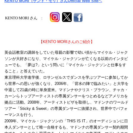
KENTO MORI（ケント・モリ）さんOfficial Web Site
へ
KENTO MORI さん :
【KENTO MORIさんのご紹介】
英会話教室の講師をしていた母親の影響で幼い頃からマイケル・ジャク
ソンが大好きになり、マイケル・ジャクソンが亡くなる以前のインタビ
ューでも、「夢は?」という問いに「マイケル・ジャクソンと仕事をす
ること」と答えていた。
東京理科大学進学後、ロサンゼルスでダンスを学ぶツアーに参加してか
ら世界への思いが強くなり、2006年、「背水の陣で臨みたい」と大学を
中退して21歳の時に単身渡米。マドンナやクリス・ブラウン、チャカ・
カーンらトップアーティストの専属ダンサーをつとめるなどアメリカを
拠点に活動。2008年、アーティストビザを取得し、マドンナのワールド
ツアー「Sticky & Sweet」の専属ダンサーに抜擢され、世界中でパフォ
ーマンスを行う。
2009年、マイケル・ジャクソンの「THIS IS IT」のオーディションに日
本人ダンサーとして唯一合格するも、マドンナの専属ダンサー契約期間