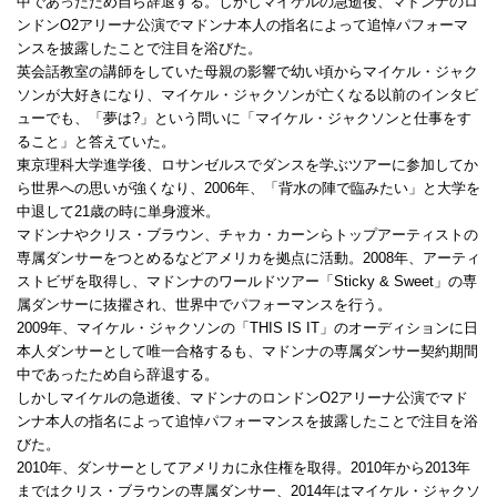
中であったため自ら辞退する。しかしマイケルの急逝後、マドンナのロ
ンドンO2アリーナ公演でマドンナ本人の指名によって追悼パフォーマ
ンスを披露したことで注目を浴びた。
英会話教室の講師をしていた母親の影響で幼い頃からマイケル・ジャク
ソンが大好きになり、マイケル・ジャクソンが亡くなる以前のインタビ
ューでも、「夢は?」という問いに「マイケル・ジャクソンと仕事をす
ること」と答えていた。
東京理科大学進学後、ロサンゼルスでダンスを学ぶツアーに参加してか
ら世界への思いが強くなり、2006年、「背水の陣で臨みたい」と大学を
中退して21歳の時に単身渡米。
マドンナやクリス・ブラウン、チャカ・カーンらトップアーティストの
専属ダンサーをつとめるなどアメリカを拠点に活動。2008年、アーティ
ストビザを取得し、マドンナのワールドツアー「Sticky & Sweet」の専
属ダンサーに抜擢され、世界中でパフォーマンスを行う。
2009年、マイケル・ジャクソンの「THIS IS IT」のオーディションに日
本人ダンサーとして唯一合格するも、マドンナの専属ダンサー契約期間
中であったため自ら辞退する。
しかしマイケルの急逝後、マドンナのロンドンO2アリーナ公演でマド
ンナ本人の指名によって追悼パフォーマンスを披露したことで注目を浴
びた。
2010年、ダンサーとしてアメリカに永住権を取得。2010年から2013年
まではクリス・ブラウンの専属ダンサー、2014年はマイケル・ジャクソ