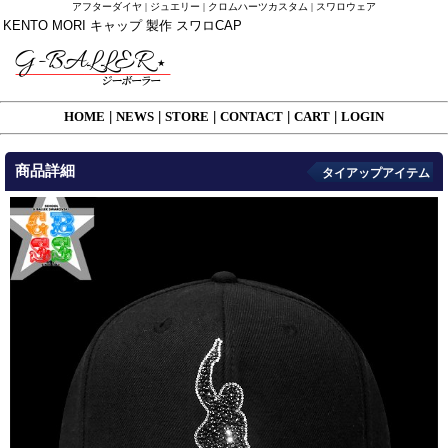
アフターダイヤ | ジュエリー | クロムハーツカスタム | スワロウェア
KENTO MORI キャップ 製作 スワロCAP
HOME
|
NEWS
|
STORE
|
CONTACT
|
CART
|
LOGIN
商品詳細
タイアップアイテム