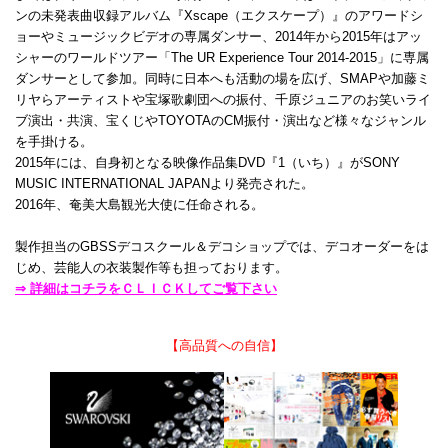
ンの未発表曲収録アルバム『Xscape（エクスケープ）』のアワードシ
ョーやミュージックビデオの専属ダンサー、2014年から2015年はアッ
シャーのワールドツアー「The UR Experience Tour 2014-2015」に専属
ダンサーとして参加。同時に日本へも活動の場を広げ、SMAPや加藤ミ
リヤらアーティストや宝塚歌劇団への振付、千原ジュニアのお笑いライ
ブ演出・共演、宝くじやTOYOTAのCM振付・演出など様々なジャンル
を手掛ける。
2015年には、自身初となる映像作品集DVD『1（いち）』がSONY
MUSIC INTERNATIONAL JAPANより発売された。
2016年、奄美大島観光大使に任命される。
製作担当のGBSSデコスクール＆デコショップでは、デコオーダーをは
じめ、芸能人の衣装製作等も担っております。
⇒ 詳細はコチラをＣＬＩＣＫしてご覧下さい
【高品質への自信】