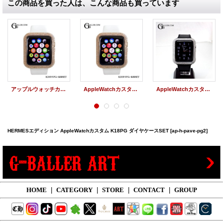
この商品を買った人は、こんな商品も買っています
アップルウォッチカスタム K18PG ダイヤケース 本体SET Series3
AppleWatchカスタム K18PG ダイヤケース 本体SET Series3
AppleWatchカスタム ダイヤケース Series1~3対応
HERMESエディション AppleWatchカスタム K18PG ダイヤケースSET
[ap-h-pave-pg2]
HOME
|
CATEGORY
|
STORE
|
CONTACT
|
GROUP