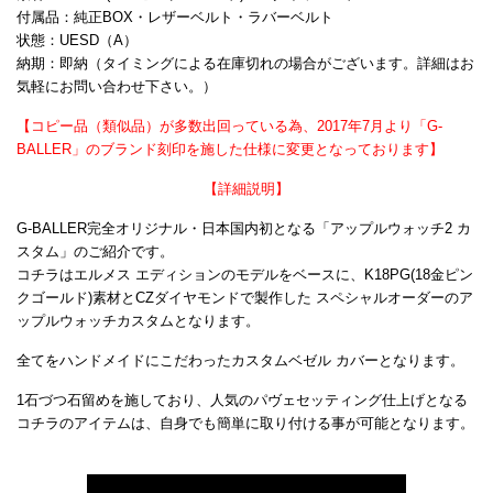
付属品：純正BOX・レザーベルト・ラバーベルト
状態：UESD（A）
納期：即納（タイミングによる在庫切れの場合がございます。詳細はお
気軽にお問い合わせ下さい。）
【コピー品（類似品）が多数出回っている為、2017年7月より「G-
BALLER」のブランド刻印を施した仕様に変更となっております】
【詳細説明】
G-BALLER完全オリジナル・日本国内初となる「アップルウォッチ2 カ
スタム」のご紹介です。
コチラはエルメス エディションのモデルをベースに、K18PG(18金ピン
クゴールド)素材と
CZ
ダイヤモンドで製作した スペシャルオーダーのア
ップルウォッチカスタムとなります。
全てをハンドメイドにこだわったカスタムベゼル カバーとなります。
1石づつ石留めを施しており、人気のパヴェセッティング仕上げとなる
コチラのアイテムは、自身でも簡単に取り付ける事が可能となります。