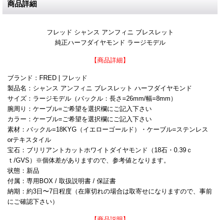
商品詳細
フレッド シャンス アンフィニ ブレスレット
純正ハーフダイヤモンド ラージモデル
【商品詳細】
ブランド：FRED | フレッド
製品名：シャンス アンフィニ ブレスレット ハーフダイヤモンド
サイズ：ラージモデル（バックル：長さ=26mm/幅=8mm）
腕周り：ケーブル=ご希望を選択欄にご記入下さい
カラー：ケーブル=ご希望を選択欄にご記入下さい
素材：バックル=18KYG（イエローゴールド）・ケーブル=ステンレス
orテキスタイル
宝石：ブリリアントカットホワイトダイヤモンド（18石・0.39ｃ
ｔ/GVS）※個体差がありますので、参考値となります。
状態：新品
付属：専用BOX / 取扱説明書 / 保証書
納期：約3日〜7日程度（在庫切れの場合は取寄せになりますので、事前
にご確認下さい）
【商品説明】