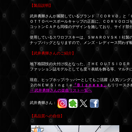
【製品説明】
武井勇輝さんが展開しているブランド 「ＣＯＲＶＯ」と「
ＯＴＴＯベースボールキャップの正面に、ＣＯＲＶＯロゴ
コットンＣＡＰも同様のデザインを施しており、サイド部
使用しているスワロフスキーは、ＳＷＡＲＯＶＳＫＩ社製
ナップバッグとなりますので、メンズ・レディース問わず
【武井勇輝さんのご紹介】
地下格闘技の火付け役となった、ＴＨＥ ＯＵＴＳＩＤＥ
ファッション誌モデルとしても度々表紙を飾る等、マルチ
現在、ヒップホップ/ラッパーとしてもご活躍（人気ソング
２のＮＥＷ Ｓｉｎｇｌｅ
「Ｂｉｚｎｅｓｓ」
もリリースさ
⇒ 武井勇輝さんの楽曲リスト一覧へ
武井勇輝さん：
【高品質への自信】