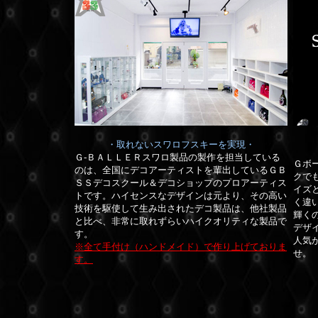
・取れないスワロフスキーを実現・
Ｇ-ＢＡＬＬＥＲスワロ製品の製作を担当している
Ｇボ
のは、全国にデコアーティストを輩出しているＧＢ
クで
ＳＳデコスクール＆デコショップのプロアーティス
イズ
トです。
ハイセンスなデザインは元より、その高い
く違
技術を駆使して生み出されたデコ製品は、他社製品
輝く
と比べ、非常に取れずらいハイクオリティな製品で
デザ
す。
人気
※全て手付け（ハンドメイド）で作り上げておりま
せ。
す。