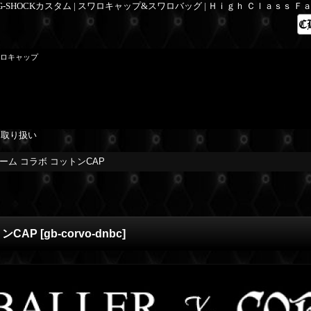
 G-SHOCKカスタム | スワロキャップ&スワロバッグ | Ｈｉｇｈ Ｃｌａｓｓ 
ワロキャップ
を取り扱い
ルネーム コラボ コットンCAP
トンCAP
[
gb-corvo-dnbc
]