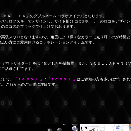
Ｇ-ＢＡＬＬＥＲ」のダブルネーム コラボアイテムとなります。
をスワロフスキーでデザインし、サイド部分にはＧボーラーのロゴをデザイン
分のロゴのみブラックで仕上げておおります。
の高級スワロとなりますので、角度により様々なカラーに光り輝くのが特徴と
幅広い方にご愛用頂けるコラボレーションアイテムです。
Ｒ（アウトサイダー）をはじめとした格闘技界、また、ＳＯＵＬＪＡＰＡＮ（
にご活躍されてます。
として、
「ｔｏ ｙｏｕ...」
/
「ｓｏ ｙｏｕ...」
はご存知の方も多いはず）され
れ、これからのご活躍に注目です。