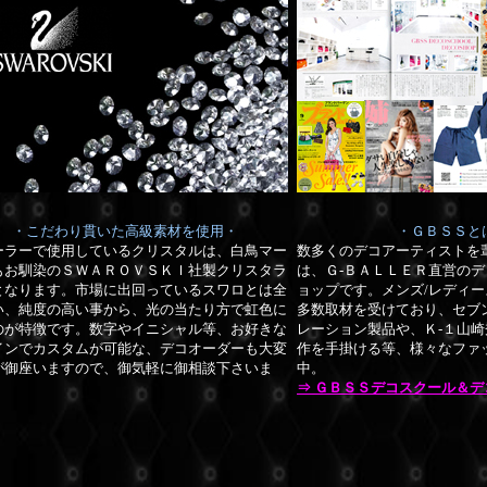
・こだわり貫いた高級素材を使用・
・ＧＢＳＳと
ーラーで使用しているクリスタルは、白鳥マー
数多くのデコアーティストを
もお馴染のＳＷＡＲＯＶＳＫＩ社製クリスタラ
は、Ｇ-ＢＡＬＬＥＲ直営の
デ
となります。市場に出回っているスワロとは全
ョップです。メンズ/レディ
い、純度の高い事から、光の当たり方で虹色に
多数取材を受けており、セブ
のが特徴です。数字やイニシャル等、お好きな
レーション製品や、Ｋ-１山
インでカスタムが可能な、デコオーダーも大変
作を手掛ける等、様々なファ
が御座いますので、御気軽に御相談下さいま
中。
⇒ ＧＢＳＳデコスクール＆