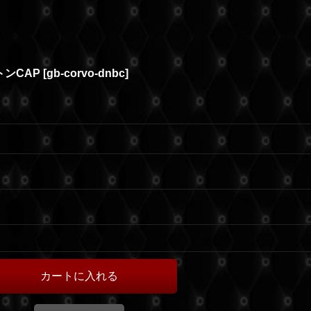
トンCAP
[
gb-corvo-dnbc
]