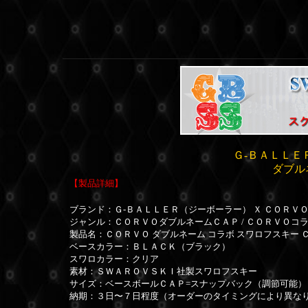
Ｇ-ＢＡＬＬＥ
ダブル
【製品詳細】
ブランド：Ｇ-ＢＡＬＬＥＲ（ジーボーラー） Ｘ ＣＯＲＶ
ジャンル：ＣＯＲＶＯダブルネームＣＡＰ / ＣＯＲＶＯコ
製品名：
ＣＯＲＶＯ ダブルネーム コラボ スワロフスキー 
ベースカラー：ＢＬＡＣＫ（ブラック）
スワロカラー：クリア
素材：ＳＷＡＲＯＶＳＫＩ社製スワロフスキー
サイズ：ベースボールＣＡＰ=スナップバック（調節可能） 
納期：３日〜７日程度（オーダーのタイミングにより異な