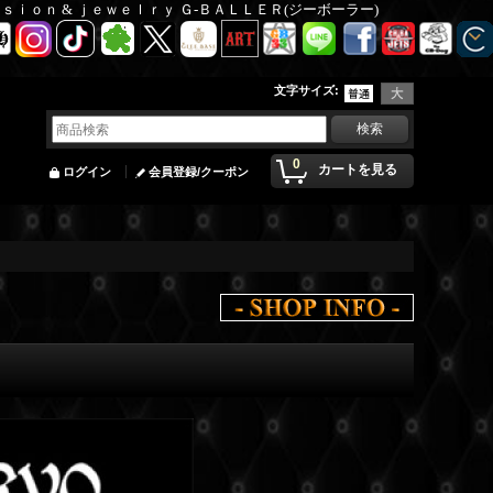
Ｆａｓｉｏｎ & ｊｅｗｅｌｒｙ Ｇ-ＢＡＬＬＥＲ(ジーボーラー)
文字サイズ
:
0
カートを見る
ログイン
会員登録/クーポン