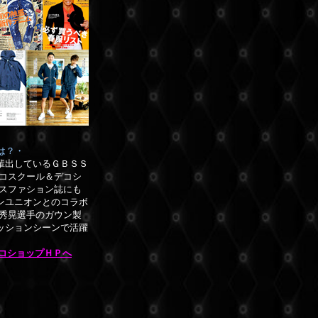
は？・
輩出しているＧＢＳＳ
コスクール＆デコシ
ースファション誌にも
ンユニオンとのコラボ
崎秀晃選手のガウン製
ッションシーンで活躍
デコショップＨＰへ