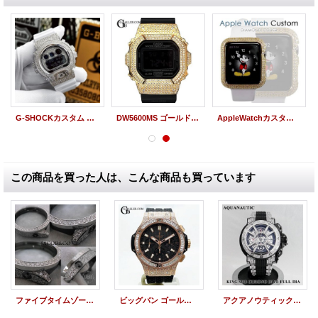
G-SHOCKカスタム DW6900NB-7 クレイジーカラーズ ホワイト フルカスタム
DW5600MS ゴールド 本体SET G-SHOCKカスタム
AppleWatchカスタム K18YG ダイヤケース Series1~3対応
この商品を買った人は、こんな商品も買っています
ファイブタイムゾーン アフターダイヤ ケース ラグ フルダイヤ加工
ビッグバン ゴールド 301 エボリューション バゲットダイヤ アフターダイヤ
アクアノウティック ダイヤ キングサブクロノ スケルトン フルダイヤモンド