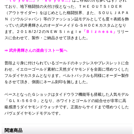
「ｔｏ ｙｏｕ...」
/
「ｓｏ ｙｏｕ...」
はご存知の方も多いはず）され
ており、地下格闘技の火付け役となった、ＴＨＥ ＯＵＴＳＩＤＥＲ
（アウトサイダー）をはじめとした格闘技界、また、ＳＯＵＬＪＡＰＡ
Ｎ（ソウルジャパン）等のファッション誌モデルとしても度々表紙を飾
っていた武井勇輝さんのオーダーメイドＧ-ＳＨＯＣＫカスタムとなり
ます。２０１８/２/２のＮＥＷ Ｓｉｎｇｌｅ
「Ｂｉｚｎｅｓｓ」
リリー
スに合わせて、製作・ご納品させて頂きました。
⇒ 武井勇輝さんの楽曲リスト一覧へ
普段より身に付けられているゴールドのネックレスやブレスレットに合
わせ、イエローゴールド素材に天然ダイヤモンドを全面に埋めつくした
フルダイヤカスタムとなります。ベルトバックルも同様にオーダー製作
をさせて頂き、側面にネーム刻印を施しました。
ベースとなったＧショックはタイドウラフ機能等も搭載した人気モデル
「ＧＬＸ-５６００」となり、ホワイトとゴールドの組合せが非常に高
級感漂うダイヤモンドウォッチです。正面からサイドまで埋めつくした
パヴェダイヤモンドモデルです。
関連商品