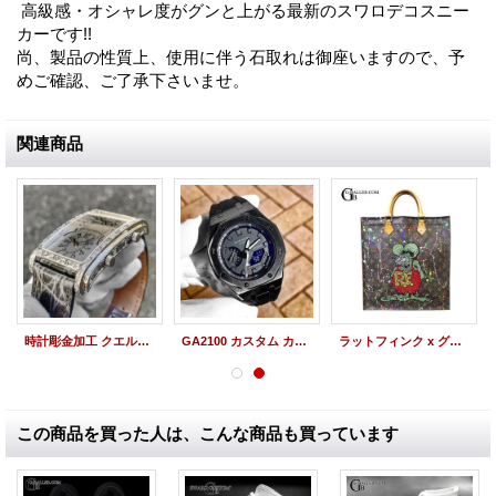
高級感・オシャレ度がグンと上がる最新のスワロデコスニー
カーです!!
尚、製品の性質上、使用に伴う石取れは御座いますので、予
めご確認、ご了承下さいませ。
関連商品
時計彫金加工 クエルボ イ ソブリノス プロミネンテ デュアルタイム A1112/2 エングレービング カスタムオーダー品
GA2100 カスタム カシオーク 黒 メタルベゼル ラバーベルト 本体 カスタムパーツ G-SHOCKカスタム SET
ラットフィンク x グラフィティ スワロオーダー バッグ LV
この商品を買った人は、こんな商品も買っています