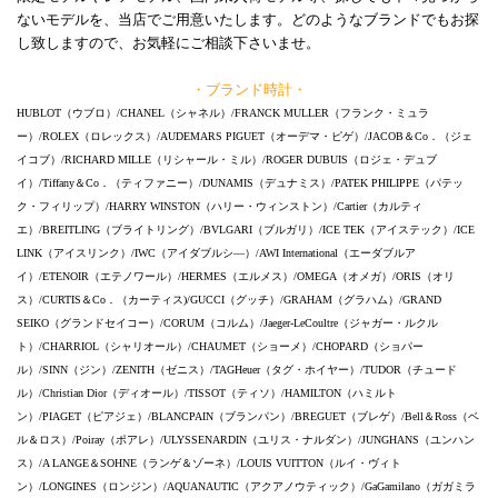
ないモデルを、当店でご用意いたします。どのようなブランドでもお探
し致しますので、お気軽にご相談下さいませ。
・ブランド時計・
HUBLOT（ウブロ）/CHANEL（シャネル）/FRANCK MULLER（フランク・ミュラ
ー）/ROLEX（ロレックス）/AUDEMARS PIGUET（オーデマ・ピゲ）/JACOB＆Co．（ジェ
イコブ）/RICHARD MILLE（リシャール・ミル）/ROGER DUBUIS（ロジェ・デュブ
イ）/Tiffany＆Co．（ティファニー）/DUNAMIS（デュナミス）/PATEK PHILIPPE（パテッ
ク・フィリップ）/HARRY WINSTON（ハリー・ウィンストン）/Cartier（カルティ
エ）/BREITLING（ブライトリング）/BVLGARI（ブルガリ）/ICE TEK（アイステック）/ICE
LINK（アイスリンク）/IWC（アイダブルシ―）/AWI International（エーダブルア
イ）/ETENOIR（エテノワール）/HERMES（エルメス）/OMEGA（オメガ）/ORIS（オリ
ス）/CURTIS＆Co．（カーティス)/GUCCI（グッチ）/GRAHAM（グラハム）/GRAND
SEIKO（グランドセイコー）/CORUM（コルム）/Jaeger-LeCoultre（ジャガー・ルクル
ト）/CHARRIOL（シャリオール）/CHAUMET（ショーメ）/CHOPARD（ショパー
ル）/SINN（ジン）/ZENITH（ゼニス）/TAGHeuer（タグ・ホイヤー）/TUDOR（チュード
ル）/Christian Dior（ディオール）/TISSOT（ティソ）/HAMILTON（ハミルト
ン）/PIAGET（ピアジェ）/BLANCPAIN（ブランパン）/BREGUET（ブレゲ）/Bell＆Ross（ベ
ル＆ロス）/Poiray（ポアレ）/ULYSSENARDIN（ユリス・ナルダン）/JUNGHANS（ユンハン
ス）/A LANGE＆SOHNE（ランゲ＆ゾーネ）/LOUIS VUITTON（ルイ・ヴィト
ン）/LONGINES（ロンジン）/AQUANAUTIC（アクアノウティック）/GaGamilano（ガガミラ