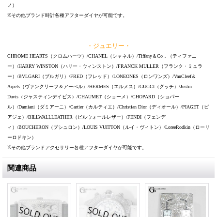
ノ）
※その他ブランド時計各種アフターダイヤが可能です。
・ジュエリー・
CHROME HEARTS（クロムハーツ）/CHANEL（シャネル）/Tiffany＆Co．（ティファニ
ー）/HARRY WINSTON（ハリー・ウィンストン）/FRANCK MULLER（フランク・ミュラ
ー）/BVLGARI（ブルガリ）/FRED（フレッド）/LONEONES（ロンワンズ）/VanCleef＆
Arpels（ヴァンクリーフ＆アーぺル）/HERMES（エルメス）/GUCCI（グッチ）/Justin
Davis（ジャスティンデイビス）/CHAUMET（ショーメ）/CHOPARD（ショパー
ル）/Damiani（ダミアーニ）/Cartier（カルティエ）/Christian Dior（ディオール）/PIAGET（ピ
アジェ）/BILLWALLLEATHER（ビルウォールレザー）/FENDI（フェンデ
ィ）/BOUCHERON（ブシュロン）/LOUIS VUITTON（ルイ・ヴィトン）/LoreeRodkin（ローリ
ーロドキン）
※その他ブランドアクセサリー各種アフターダイヤが可能です。
関連商品