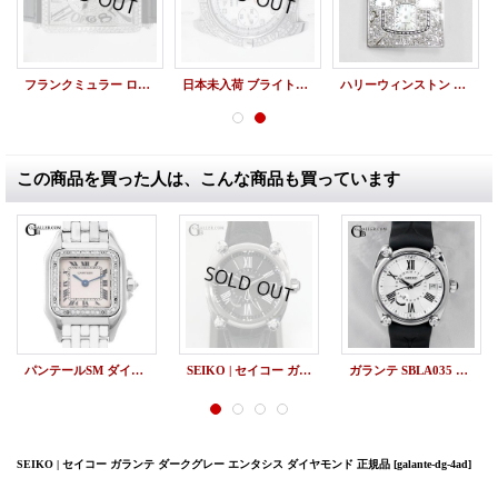
フランクミュラー ロングアイランド 1200SC パヴェダイヤ
日本未入荷 ブライトリング クロノマット ダイヤ AB0140AF
ハリーウィンストン アヴェニューC クロノ パヴェダイヤモンド文字盤 新品
この商品を買った人は、こんな商品も買っています
パンテールSM ダイヤモンド WG CARTIER 中古 美品
SEIKO | セイコー ガランテ ダークグレー エンタシス ダイヤモンド 正規品
ガランテ SBLA035 SEIKO アフターダイヤ
SEIKO | セイコー ガランテ ダークグレー エンタシス ダイヤモンド 正規品
[galante-dg-4ad]