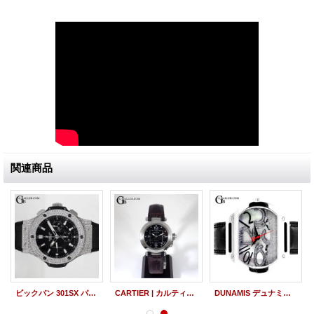
関連商品
ビックバン 301SX パヴェダイヤ グミアリゲーター
CARTIER | カルティエ パシャC クリスマス限定モデル 中古 美品
DUNAMIS デュナミス スパルタン SP-S2 シェルダイヤ盤