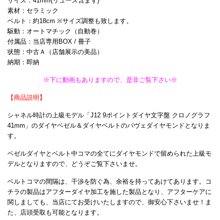
サイズ：41mm(リューズ含まず)
素材：セラミック
ベルト：約18cm ※サイズ調整も致します。
駆動：オートマチック（自動巻）
付属品：当店専用BOX / 冊子
状態：中古Ａ（店舗展示の美品）
納期：即納
※下に動画もありますので、是非ご覧下さい※
【商品説明】
シャネル時計の上級モデル「J12 9ポイントダイヤ文字盤 クロノグラフ
41mm」のダイヤベゼル＆ダイヤベルトのパヴェダイヤモンドとなりま
す。
ベゼルダイヤとベルト中コマの全てにダイヤモンドで留められた上級モ
デルとなりますので、どうぞご覧下さいませ。
ベルトコマの間隔は、干渉を防ぐ為、余裕を持ってあけてあります。コ
チラの製品はアフターダイヤ加工を施した製品となり、アフターケアに
関しましても、当店にてお受けいたしますので、御安心下さいませ！ま
た、店頭受取も可能となります。