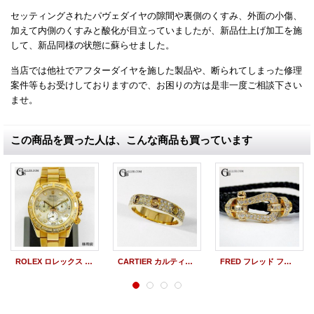
セッティングされたパヴェダイヤの隙間や裏側のくすみ、外面の小傷、
加えて内側のくすみと酸化が目立っていましたが、新品仕上げ加工を施
して、新品同様の状態に蘇らせました。
当店では他社でアフターダイヤを施した製品や、断られてしまった修理
案件等もお受けしておりますので、お困りの方は是非一度ご相談下さい
ませ。
この商品を買った人は、こんな商品も買っています
ROLEX ロレックス デイトナ 116508NG 新品仕上げ ポリッシュ加工（アフターダイヤ製品）
CARTIER カルティエ ラブリング SM 変形 歪み修理（アフターダイヤ製品）
FRED フレッド フォース10 YG ラージ ブレスレット 新品仕上げ ポリッシュ加工（アフターダイヤ製品）