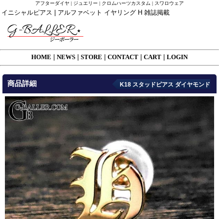
アフターダイヤ | ジュエリー | クロムハーツカスタム | スワロウェア
イニシャルピアス | アルファベット イヤリング H 雑誌掲載
HOME
|
NEWS
|
STORE
|
CONTACT
|
CART
|
LOGIN
商品詳細
K18 スタッドピアス ダイヤモンド