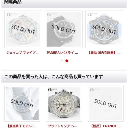
関連商品
ジェイコブ ファイブタイムゾーン 純正ダイヤ MOP 5タイムゾーン 47mm
PANERAI パネライ ルミノールGMT ベゼルダイヤ Dバックル ラバーストラップ
【新品 国内在庫無】 ブライトリング エンデュランス プロ ブルー ブライトライト X82310281B1S1
この商品を買った人は、こんな商品も買っています
【販売終了モデル/新品/付属完備】HAMILTON ハミルトン カーキ フィールド AUTO ブルー文字盤 H70605943 キャンバスベルト /23822
ブライトリング ベントレーGMT ダイヤモンド シルバーストーム A47362 新品ラバーベルト&新品バックル付属 現金特価
【新品】 FRANCK MULLER フランクミュラー ヴァンガード V45等 純正 ベルト アリゲーター レザー ラバー 白 ホワイト