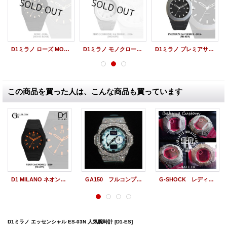
D1ミラノ ローズ MO-01ROSE 人気腕時計
D1ミラノ モノクローム MO-03N 人気腕時計
D1ミラノ プレミアサードモデル PR-02N 人気腕時計
この商品を買った人は、こんな商品も買っています
D1 MILANO ネオンサードモデル NE-05N 人気腕時計
GA150 フルコンプリートモデル ブルー×ホワイト カスタム，フルセット販売！！ウブロ メンズ腕時計
G-SHOCK レディース,KIDS 人気 腕時計，ウォッチ， G-SHOCK BABY-G
D1ミラノ エッセンシャル ES-03N 人気腕時計
[D1-ES]