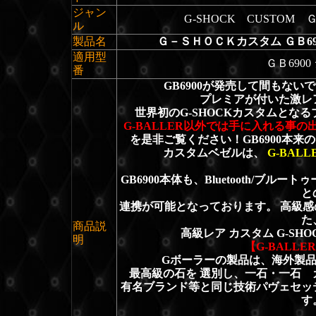
ジャン
G-SHOCK CUSTOM 
ル
製品名
Ｇ－ＳＨＯＣＫカスタム ＧＢ6
適用型
ＧＢ690
番
GB6900が発売して間もな
プレミアが付いた激レ
世界初のG-SHOCKカスタムとなるブ
G-BALLER以外では手に入れる事の
を是非ご覧ください！GB6900本
カスタムベゼルは、
G-BAL
GB6900本体も、Bluetooth/ブ
と
連携が可能となっております。 高級
た
商品説
高級レア カスタム G-SH
明
【G-BALLE
Gボーラーの製品は、海外製
最高級の石を 選別し、一石・一石 
有名ブランド等と同じ技術パヴェセッ
す