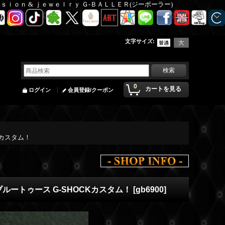
Ｆａｓｉｏｎ & ｊｅｗｅｌｒｙ Ｇ-ＢＡＬＬＥＲ(ジーボーラー)
文字サイズ
:
0
カートを見る
ログイン
会員登録/クーポン
CKカスタム！
のブルートゥース G-SHOCKカスタム！
[
gb6900
]