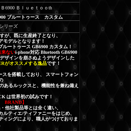
ＧＢ6900 Ｂｌｕｅｔｏｏth
900 ブルートゥース カスタム
0 シリーズ
いですが、既に生産終了となり、
アモデルとなります！
ルートゥース GB6900 カスタム！
出来ない
i-phone対応 Bluetooth GB6900
来のデザインを崩さぬようデザインした
LERがオススメする逸品
です！
ルートゥースを搭載しており、 スマートフォン
の
感のあるルックスと、機能性を兼ね備え
、
OCK は世界初の試みです！
R BRAND】
品・他社製品等とは全く違い、
カルティエ/ティファニーをはじめ、
ティングにより、職人がつけておりま
。