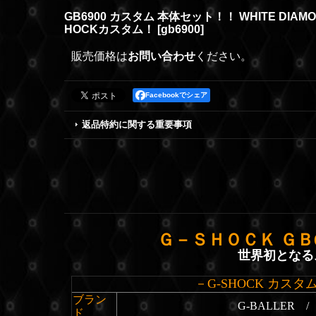
GB6900 カスタム 本体セット！！ WHITE DIA
HOCKカスタム！
[
gb6900
]
販売価格は
お問い合わせ
ください。
Facebookでシェア
返品特約に関する重要事項
Ｇ－ＳＨＯＣＫ ＧＢ
世界初となる
－G-SHOCK カスタ
ブラン
G-BALLER
ド