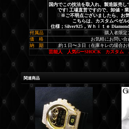
国内でこの技法を取入れ、製造販売してい
です! 工場直営ですので、卸値・
※ご不明点ございましたら、お
こちらは、カスタムベゼル
仕様；Silver925，Ｗｈｉｔｅ Di
付属品
購入者限定
価 格
お気軽にお問い合
納 期
約１日〜３日
（在庫キレの場合お
芸能人 人気GーSHOCK カスタム
関連商品