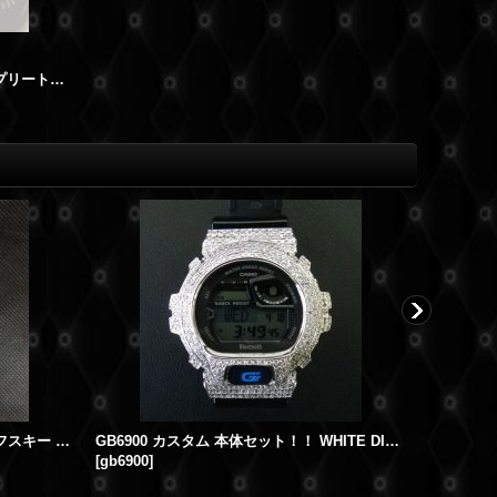
G-SHOCK レザー カスタム コンプリート (ホワイト）G-SHOCK革ベルト
G-SHOCKカスタム DW6900 スワロフスキー カスタムSET
GB6900 カスタム 本体セット！！ WHITE DIAMOND Ｇショックカスタム GB BLUETOOTH カスタム 世界初のブルートゥース G-SHOCKカスタム！
[
gb6900
]
[
bkwh-full