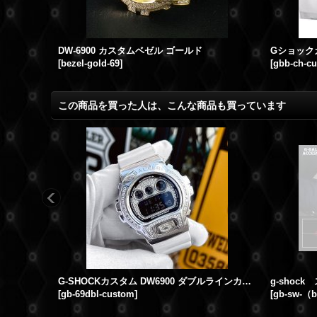
DW-6900 カスタムベゼル ゴールド
[
bezel-gold-69
]
[
gbb-ch-c
この商品を買った人は、こんな商品も買っています
G-SHOCKカスタム DW6900 ダブルラインカスタム
[
gb-69dbl-custom
]
[
gb-sw-（b