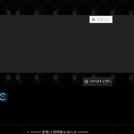
リセット
ページトップへ
====== 新着/入荷情報/お知らせ ======