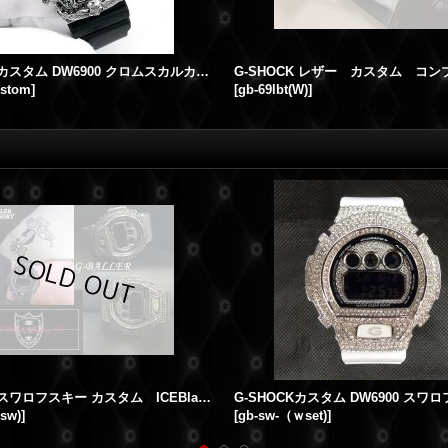
Gショックカスタム DW6900 クロムスカルカスタム フルカスタム
ustom
]
[
gb-69lbt(W)
]
g-shock スワロフスキー カスタム ICEBlack G-SHOCKカスタム dw6900 series
sw)
]
[
gb-sw-（ｗset)
]