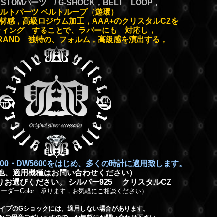
CUSTOMパーツ / G-SHOCK，BELT LOOP，
ルトパーツ ベルトループ（遊環）
素材感，高級ロジウム加工，AAA+のクリスタルCZを
ティング することで、ラバーにも 対応し，
 BRAND 独特の、フォルム，高級感を演出する，
00・DW5600をはじめ、多くの時計に適用致します。
他、適用機種はお問い合わせください）
ckよりお選びください。 シルバー925 クリスタルCZ
ーダーColor 承ります，お気軽にご相談ください）
イプのGショックには、適用しない場合があります。