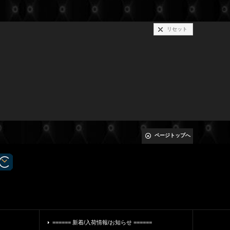
リセット
ページトップへ
====== 新着/入荷情報/お知らせ ======