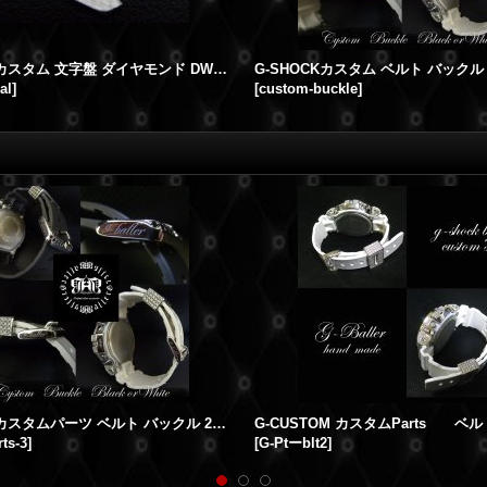
G-SHOCKカスタム 文字盤 ダイヤモンド DW6900用
al
]
[
custom-buckle
]
G-SHOCKカスタムパーツ ベルト バックル 21mm用
rts-3
]
[
G-Ptーblt2
]