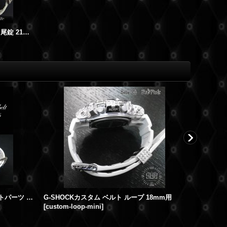
G-SHOCKカスタム ベルト バックル 尾錠 21mm用
G-CUSTOM カスタムParts ベルトパーツ バージョンW ベルトループ 遊環 最高級品
G-SHOCKカスタム ベルト ループ 18mm用
[
custom-loop-mini
]
[
custom-l