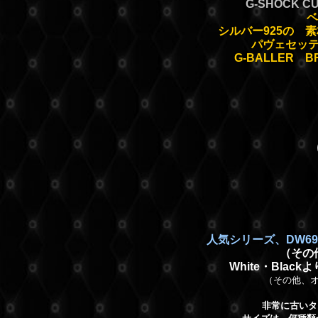
G-SHOCK 
ベ
シルバー925の 
パヴェセッ
G-BALLER
人気シリーズ、DW69
（その
White・Bla
（その他、オ
非常に古いタ