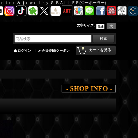
Ｆａｓｉｏｎ & ｊｅｗｅｌｒｙ Ｇ-ＢＡＬＬＥＲ(ジーボーラー)
文字サイズ
:
0
カートを見る
ログイン
会員登録/クーポン