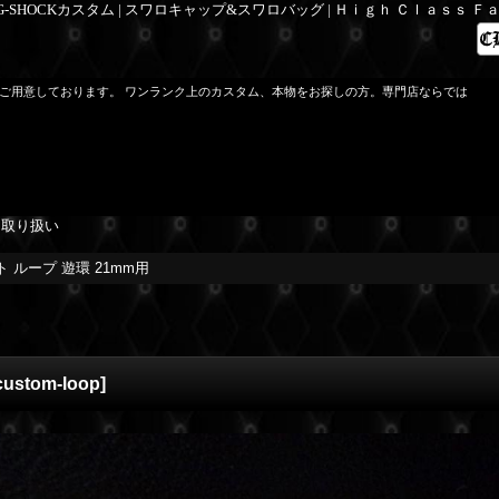
 G-SHOCKカスタム | スワロキャップ&スワロバッグ | Ｈｉｇｈ Ｃｌａｓｓ 
 ご用意しております。 ワンランク上のカスタム、本物をお探しの方。専門店ならでは
を取り扱い
ト ループ 遊環 21mm用
custom-loop
]