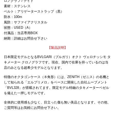
ロノグラフ / デイト
素材：ステンレス
ベルト：アリゲーターストラップ（黒）
防水：100m
風防：サファイアクリスタル
状態：USED（A）
付属品：当店専用BOX
納期：詳細はお問合せ下さい
【製品説明】
日本限定モデルとなるBVLGARI（ブルガリ）オクト ヴェロチッシモ タ
キメーター クロノグラフです。現在、国内で在庫を持っているのは当
店のみとなる超希少モデルとなります。
特徴のオクタゴンケース（８角形）には、ZENITH（ゼニス）の名機と
して知られる「エルプリメロ」をベースに開発した自社ムーブメント
「BVL328」が搭載されてます。限定モデル特融のタキメーターベゼル
を備えた一押しモデルです。
全体的に使用感も少なく、目立った傷も無い美品となります。その他、
ご質問等はお気軽にお問合せ下さい。