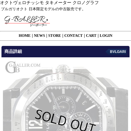
オクトヴェロチッシモ タキメーター クロノグラフ
ブルガリオクト 日本限定モデルの中古販売です。
HOME
|
NEWS
|
STORE
|
CONTACT
|
CART
|
LOGIN
商品詳細
BVLGARI