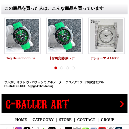
この商品を買った人は、こんな商品も買っています
Tag Heuer Formula 1 Grenn Dial Chronograph CAZ101AP.FT8056
【付属完備/激レア】TAG HEUER タグホイヤー フォーミュラ１ グリーン CAZ101AP.FT8056 | 231206
アショーマ AA48C6SSD 日本限定モデル アフターダイヤ BVLGARIカスタム
ブルガリ オクト ヴェロチッシモ タキメーター クロノグラフ 日本限定モデル
BGO41BSLDCHTA
[bgo41bsldchta]
HOME
|
CATEGORY
|
STORE
|
CONTACT
|
GROUP