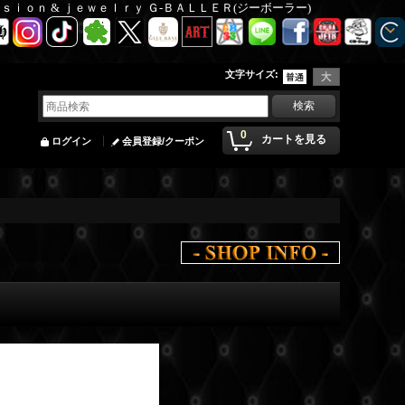
Ｆａｓｉｏｎ & ｊｅｗｅｌｒｙ Ｇ-ＢＡＬＬＥＲ(ジーボーラー)
文字サイズ
:
0
カートを見る
ログイン
会員登録/クーポン