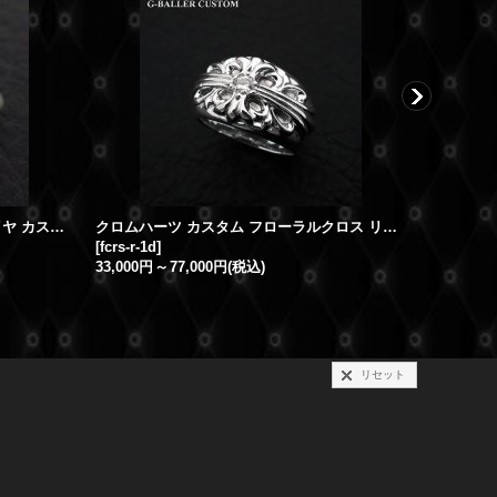
クロムハーツ バブルガムリング ダイヤ カスタム
クロムハーツ カスタム フローラルクロス リング ダイヤ
[
fcrs-r-1d
]
[
dfc-dp-r
]
33,000円
～
77,000円
(税込)
リセット