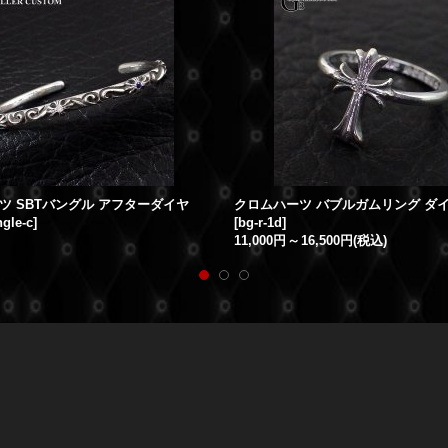
ツ SBTバングル アフターダイヤ
ngle-c
]
[
bg-r-1d
]
11,000円
～
16,500円
(税込)