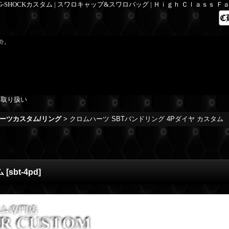
 G-SHOCKカスタム | スワロキャップ&スワロバッグ | Ｈｉｇｈ Ｃｌａｓｓ 
紹介。
を取り扱い
ーツカスタム/リング
>
クロムハーツ SBTバンドリング 4Pダイヤ カスタム
ム
[
sbt-4pd
]