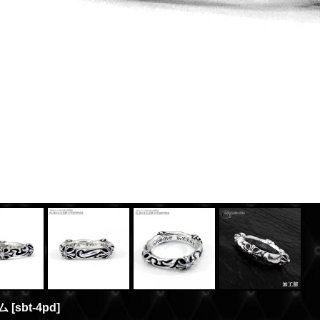
ム
[
sbt-4pd
]