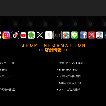
ＳＨＯＰ ＩＮＦＯＲＭＡＴＩＯＮ
>> 店舗情報 <<
カテゴリ一覧
営業日/イベント案内
ITEMS
ITEM RANKING
ングカート
お支払|ご利用案内
GBSSデコスクール
24(海外発送)
メルマガ会員登録