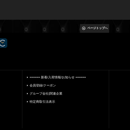
ページトップへ
====== 新着/入荷情報/お知らせ ======
会員登録/クーポン
グループ会社|関連企業
特定商取引法表示