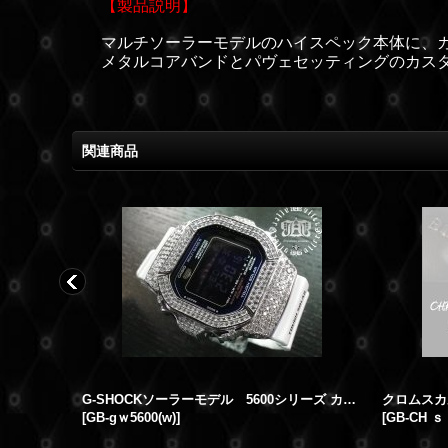
【製品説明】
マルチソーラーモデルのハイスペック本体に、
メタルコアバンドとパヴェセッティングのカス
関連商品
タムベゼル
G-SHOCKソーラーモデル 5600シリーズ カスタム サーファー 人気商品 オシャレ時計 津波感知 波予想 ダイバーズ
[
GB-gｗ5600(w)
]
[
GB-CH ｓ