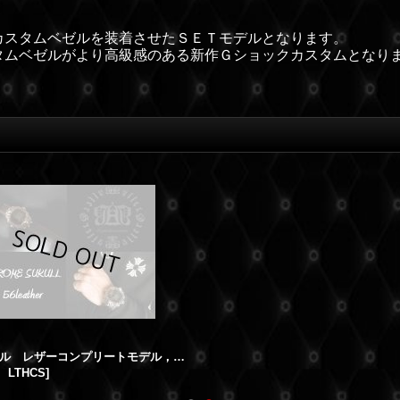
カスタムベゼルを装着させたＳＥＴモデルとなります。
タムベゼルがより高級感のある新作Ｇショックカスタムとなり
クロムスカル レザーコンプリートモデル，Silver925カスタム DW5600Series
 LTHCS
]