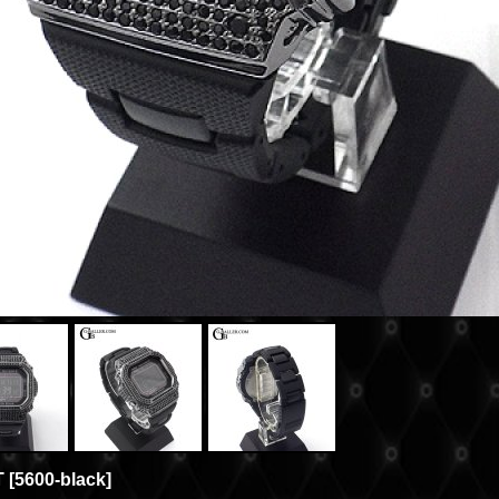
T
[
5600-black
]