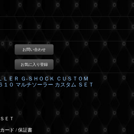
お問い合わせ
お気に入り登録
ＬＬＥＲ Ｇ-ＳＨＯＣＫ ＣＵＳＴＯＭ
６１０ マルチソーラー カスタム ＳＥＴ
 ＳＥＴ
カード / 保証書