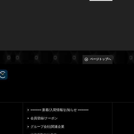
ページトップへ
====== 新着/入荷情報/お知らせ ======
会員登録/クーポン
グループ会社|関連企業