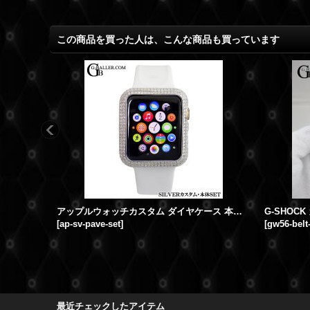
この商品を買った人は、こんな商品も買っています
アップルウォッチカスタム ダイヤケース 本体SET Series3
[
ap-sv-pave-set
]
[
gw56-belt
最近チェックしたアイテム