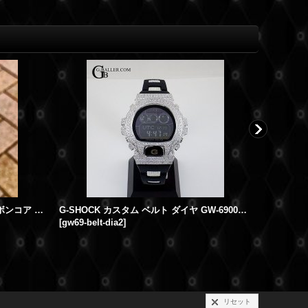
G-SHOCKカスタム GA-2100-1 カーボンコア カスタムベゼル 本体SET
G-SHOCK カスタム ベルト ダイヤ GW-6900BC-1 ソーラー
[
gw69-belt-dia2
]
[
ap-bk-pav
リセット