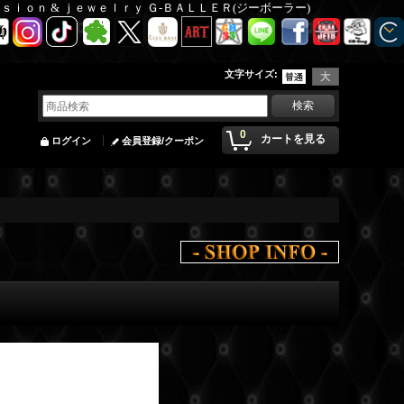
Ｆａｓｉｏｎ & ｊｅｗｅｌｒｙ Ｇ-ＢＡＬＬＥＲ(ジーボーラー)
文字サイズ
:
0
カートを見る
ログイン
会員登録/クーポン