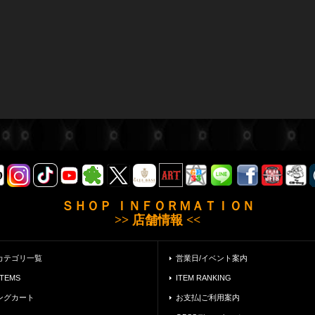
ＳＨＯＰ ＩＮＦＯＲＭＡＴＩＯＮ
>> 店舗情報 <<
カテゴリ一覧
営業日/イベント案内
ITEMS
ITEM RANKING
ングカート
お支払|ご利用案内