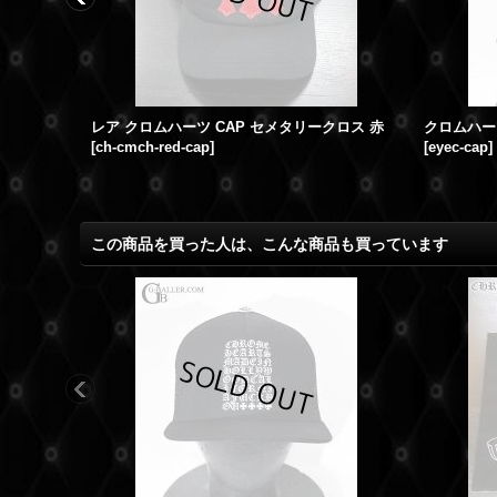
セメタリークロスキャップ カモフラ 国内在庫無
レア クロムハーツ CAP セメタリークロス 赤
[
ch-cmch-red-cap
]
[
eyec-cap
]
この商品を買った人は、こんな商品も買っています