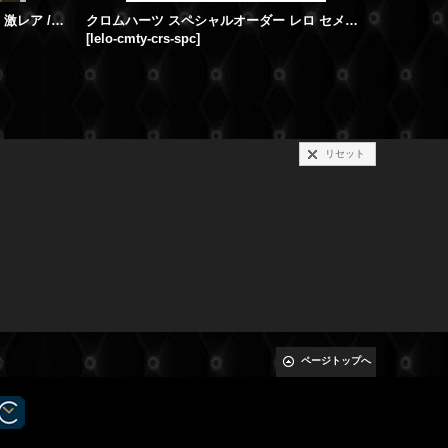
【新品 / レシート付属 / 国内未入荷 / 激レア / 希少】Chrome Hearts King Taco Cemetery Cross Cap Khaki クロムハーツ キングタコ セメタリークロス キャップ カーキ
クロムハーツ スペシャルオーダー レロ セメタリークロス ショルダーバッグ w CHクロス 限定カラー
[
lelo-cmty-crs-spc
]
[
cmtr-rin
リセット
ページトップへ