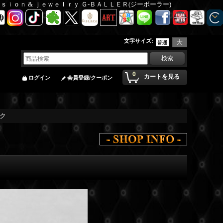
Ｆａｓｉｏｎ & ｊｅｗｅｌｒｙ Ｇ-ＢＡＬＬＥＲ(ジーボーラー)
文字サイズ
:
0
カートを見る
ログイン
会員登録/クーポン
ック