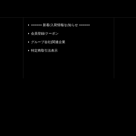
====== 新着/入荷情報/お知らせ ======
会員登録/クーポン
グループ会社|関連企業
特定商取引法表示