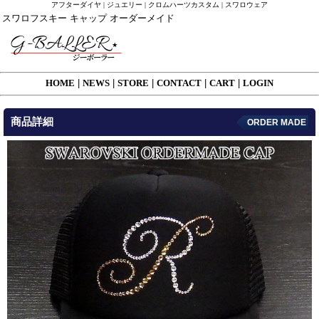
アフターダイヤ | ジュエリー | クロムハーツカスタム | スワロウェア
スワロフスキー キャップ オーダーメイド
HOME
|
NEWS
|
STORE
|
CONTACT
|
CART
|
LOGIN
商品詳細
ORDER MADE