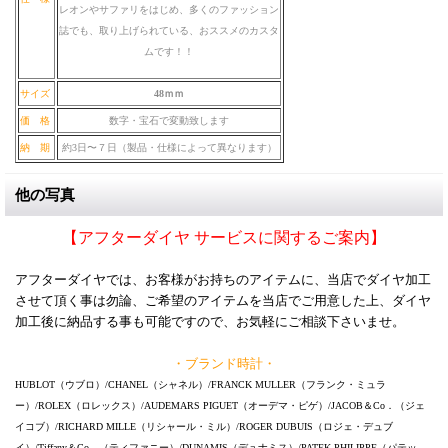
レオンやサファリをはじめ、多くのファッション
誌でも、取り上げられている、おススメのカスタ
ムです！！
サイズ
48ｍｍ
価 格
数字・宝石で変動致します
納 期
約3日〜７日（製品・仕様によって異なります）
他の写真
【アフターダイヤ サービスに関するご案内】
アフターダイヤでは、お客様がお持ちのアイテムに、当店でダイヤ加工
させて頂く事は勿論、ご希望のアイテムを当店でご用意した上、ダイヤ
加工後に納品する事も可能ですので、お気軽にご相談下さいませ。
・ブランド時計・
HUBLOT（ウブロ）/CHANEL（シャネル）/FRANCK MULLER（フランク・ミュラ
ー）/ROLEX（ロレックス）/AUDEMARS PIGUET（オーデマ・ピゲ）/JACOB＆Co．（ジェ
イコブ）/RICHARD MILLE（リシャール・ミル）/ROGER DUBUIS（ロジェ・デュブ
イ）/Tiffany＆Co．（ティファニー）/DUNAMIS（デュナミス）/PATEK PHILIPPE（パテッ