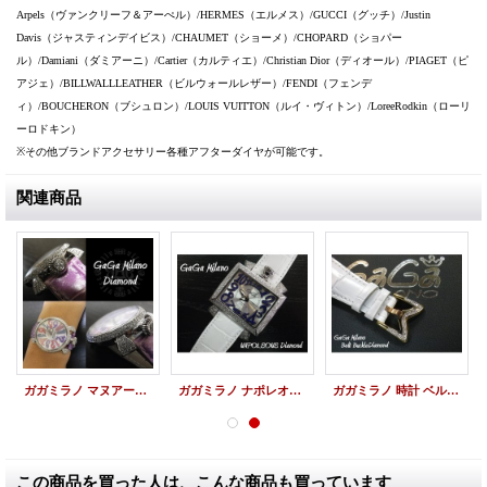
Arpels（ヴァンクリーフ＆アーぺル）/HERMES（エルメス）/GUCCI（グッチ）/Justin
Davis（ジャスティンデイビス）/CHAUMET（ショーメ）/CHOPARD（ショパー
ル）/Damiani（ダミアーニ）/Cartier（カルティエ）/Christian Dior（ディオール）/PIAGET（ピ
アジェ）/BILLWALLLEATHER（ビルウォールレザー）/FENDI（フェンデ
ィ）/BOUCHERON（ブシュロン）/LOUIS VUITTON（ルイ・ヴィトン）/LoreeRodkin（ローリ
ーロドキン）
※その他ブランドアクセサリー各種アフターダイヤが可能です。
関連商品
ガガミラノ マヌアーレ 40 アフターダイヤ レディース
ガガミラノ ナポレオン 48mm アフターダイヤ カスタム
ガガミラノ 時計 ベルト アフターダイヤ バックル ダイヤ
この商品を買った人は、こんな商品も買っています