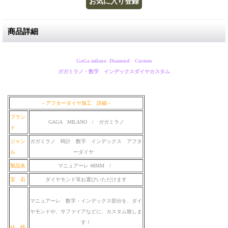
商品詳細
GaGa milano Diamond Custom
ガガミラノ・数字 インデックスダイヤカスタム
－アフターダイヤ加工 詳細－
ブラン
GAGA MILANO / ガガミラノ
ド
ジャン
ガガミラノ 時計 数字 インデックス アフタ
ル
ーダイヤ
製品名
マニュアーレ 48MM /
宝 石
ダイヤモンド等お選びいただけます
マニュアーレ 数字・インデックス部分を、ダイ
ヤモンドや、サファイアなどに、カスタム致しま
す！
仕 様