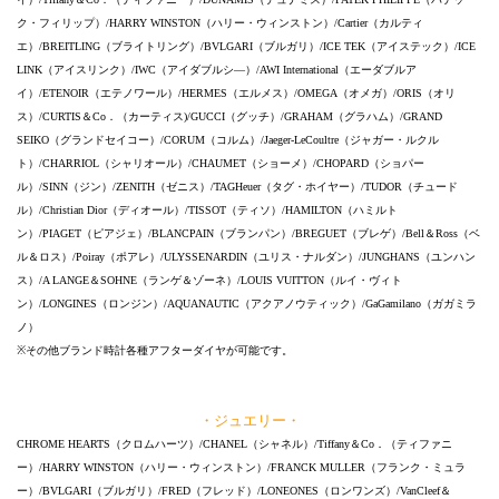
ク・フィリップ）/HARRY WINSTON（ハリー・ウィンストン）/Cartier（カルティ
エ）/BREITLING（ブライトリング）/BVLGARI（ブルガリ）/ICE TEK（アイステック）/ICE
LINK（アイスリンク）/IWC（アイダブルシ―）/AWI International（エーダブルア
イ）/ETENOIR（エテノワール）/HERMES（エルメス）/OMEGA（オメガ）/ORIS（オリ
ス）/CURTIS＆Co．（カーティス)/GUCCI（グッチ）/GRAHAM（グラハム）/GRAND
SEIKO（グランドセイコー）/CORUM（コルム）/Jaeger-LeCoultre（ジャガー・ルクル
ト）/CHARRIOL（シャリオール）/CHAUMET（ショーメ）/CHOPARD（ショパー
ル）/SINN（ジン）/ZENITH（ゼニス）/TAGHeuer（タグ・ホイヤー）/TUDOR（チュード
ル）/Christian Dior（ディオール）/TISSOT（ティソ）/HAMILTON（ハミルト
ン）/PIAGET（ピアジェ）/BLANCPAIN（ブランパン）/BREGUET（ブレゲ）/Bell＆Ross（ベ
ル＆ロス）/Poiray（ポアレ）/ULYSSENARDIN（ユリス・ナルダン）/JUNGHANS（ユンハン
ス）/A LANGE＆SOHNE（ランゲ＆ゾーネ）/LOUIS VUITTON（ルイ・ヴィト
ン）/LONGINES（ロンジン）/AQUANAUTIC（アクアノウティック）/GaGamilano（ガガミラ
ノ）
※その他ブランド時計各種アフターダイヤが可能です。
・ジュエリー・
CHROME HEARTS（クロムハーツ）/CHANEL（シャネル）/Tiffany＆Co．（ティファニ
ー）/HARRY WINSTON（ハリー・ウィンストン）/FRANCK MULLER（フランク・ミュラ
ー）/BVLGARI（ブルガリ）/FRED（フレッド）/LONEONES（ロンワンズ）/VanCleef＆