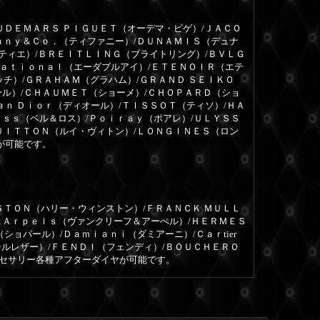
ＵＤＥＭＡＲＳ ＰＩＧＵＥＴ（オーデマ・ピゲ）/ＪＡＣＯ
ａｎｙ＆Ｃｏ．（ティファニー）/ＤＵＮＡＭＩＳ（デュナ
ルティエ）/ＢＲＥＩＴＬＩＮＧ（ブライトリング）/ＢＶＬＧ
ｎａｔｉｏｎａｌ（エーダブルアイ）/ＥＴＥＮＯＩＲ（エテ
ッチ）/ＧＲＡＨＡＭ（グラハム）/ＧＲＡＮＤ ＳＥＩＫＯ
ール）/ＣＨＡＵＭＥＴ（ショーメ）/ＣＨＯＰＡＲＤ（ショ
ａｎ Ｄｉｏｒ（ディオール）/ＴＩＳＳＯＴ（ティソ）/ＨＡ
ｏｓｓ（ベル＆ロス）/Ｐｏｉｒａｙ（ポアレ）/ＵＬＹＳＳ
ＵＩＴＴＯＮ（ルイ・ヴィトン）/ＬＯＮＧＩＮＥＳ（ロン
が可能です。
ＳＴＯＮ（ハリー・ウィンストン）/ＦＲＡＮＣＫ ＭＵＬＬ
＆Ａｒｐｅｌｓ（ヴァンクリーフ＆アーぺル）/ＨＥＲＭＥＳ
ョパール）/Ｄａｍｉａｎｉ（ダミアーニ）/Ｃａｒtier
ールレザー）/ＦＥＮＤＩ（フェンディ）/ＢＯＵＣＨＥＲＯ
クセサリー各種アフターダイヤが可能です。