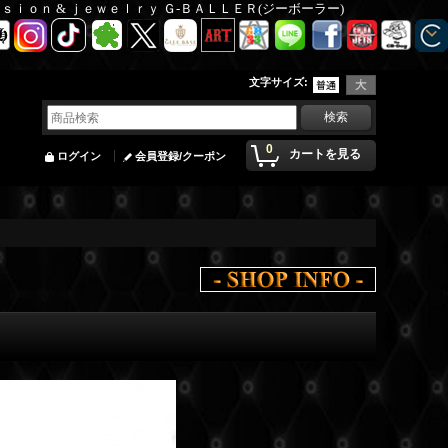
Ｆａｓｉｏｎ & ｊｅｗｅｌｒｙ Ｇ-ＢＡＬＬＥＲ(ジーボーラー)
文字サイズ
:
0
カートを見る
ログイン
会員登録/クーポン