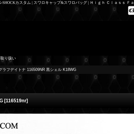
 G-SHOCKカスタム | スワロキャップ&スワロバッグ | Ｈｉｇｈ Ｃｌａｓｓ 
を取り扱い
ラフデイトナ 116509NR 黒シェル K18WG
G
[
116519nr
]