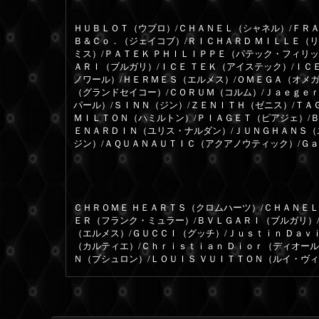
ＨＵＢＬＯＴ（ウブロ）/ＣＨＡＮＥＬ（シャネル）/ＦＲＡ
Ｂ＆Ｃｏ．（ジェイコブ）/ＲＩＣＨＡＲＤ ＭＩＬＬＥ（
ミス）/ＰＡＴＥＫ ＰＨＩＬＩＰＰＥ（パテック・フィリッ
ＡＲＩ（ブルガリ）/ＩＣＥ ＴＥＫ（アイステック）/ＩＣ
ノワール）/ＨＥＲＭＥＳ（エルメス）/ＯＭＥＧＡ（オメガ
（グランドセイコー）/ＣＯＲＵＭ（コルム）/Ｊａｅｇｅ
パール）/ＳＩＮＮ（ジン）/ＺＥＮＩＴＨ（ゼニス）/ＴＡ
ＭＩＬＴＯＮ（ハミルトン）/ＰＩＡＧＥＴ（ピアジェ）/
ＥＮＡＲＤＩＮ（ユリス・ナルダン）/ＪＵＮＧＨＡＮＳ（
ジン）/ＡＱＵＡＮＡＵＴＩＣ（アクアノウティック）/Ｇ
ＣＨＲＯＭＥ ＨＥＡＲＴＳ（クロムハーツ）/ＣＨＡＮＥＬ
ＥＲ（フランク・ミュラー）/ＢＶＬＧＡＲＩ（ブルガリ）
（エルメス）/ＧＵＣＣＩ（グッチ）/Ｊｕｓｔｉｎ Ｄａｖ
（カルティエ）/Ｃｈｒｉｓｔｉａｎ Ｄｉｏｒ（ディオー
Ｎ（ブシュロン）/ＬＯＵＩＳ ＶＵＩＴＴＯＮ（ルイ・ヴ