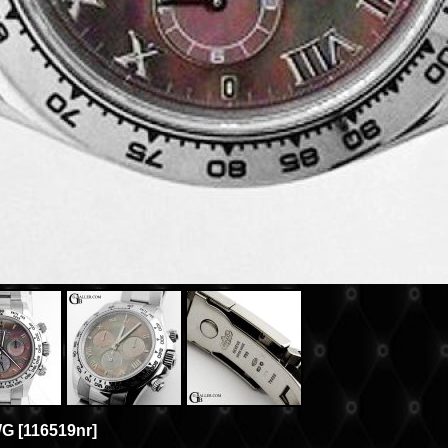
WG
[
116519nr
]