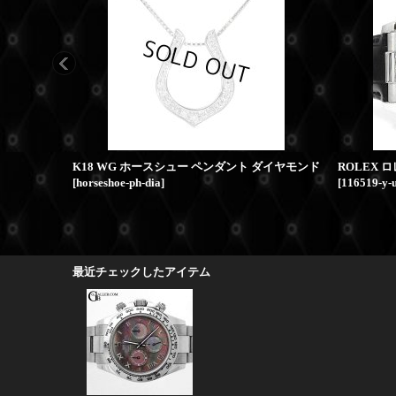
K18 WG ホースシュー ペンダント ダイヤモンド
[
horseshoe-ph-dia
]
[
116519-y-
最近チェックしたアイテム