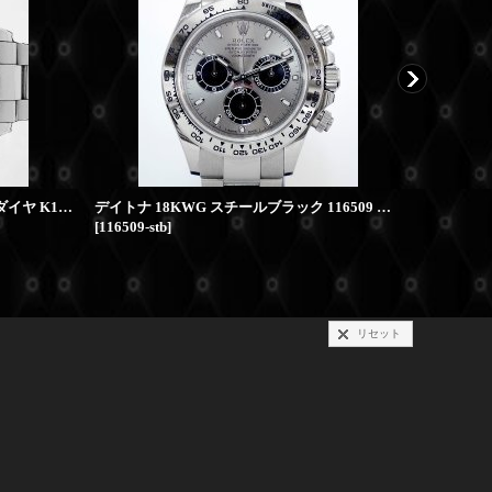
コスモグラフ デイトナ 16519NG 8Pダイヤ K18WG
デイトナ 18KWG スチールブラック 116509 ランダム
[
116509-stb
]
[
116509nr
リセット