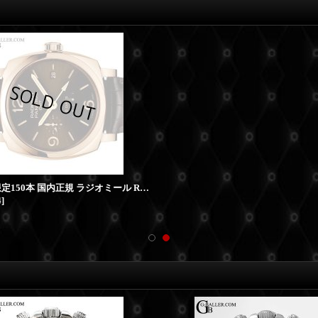
新品 世界限定150本 国内正規 ラジオミール RG 10DAYS GMT PAM00624 PANERAI/パネライ
4
]