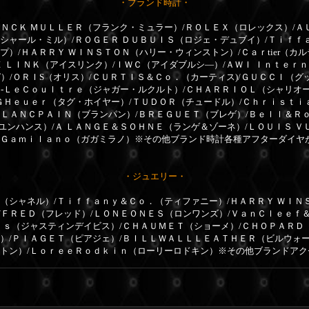
・ブランド時計・
ＮＣＫ ＭＵＬＬＥＲ（フランク・ミュラー）/ＲＯＬＥＸ（ロレックス）/Ａ
リシャール・ミル）/ＲＯＧＥＲ ＤＵＢＵＩＳ（ロジェ・デュブイ）/Ｔｉｆｆ
プ）/ＨＡＲＲＹ ＷＩＮＳＴＯＮ（ハリー・ウィンストン）/Ｃａｒtier（カ
Ｅ ＬＩＮＫ（アイスリンク）/ＩＷＣ（アイダブルシ―）/ＡＷＩ Ｉｎｔｅｒ
）/ＯＲＩS（オリス）/ＣＵＲＴＩＳ＆Ｃｏ．（カーティス)/ＧＵＣＣＩ（グ
ｒ-ＬｅＣｏｕｌｔｒｅ（ジャガー・ルクルト）/ＣＨＡＲＲＩＯＬ（シャリオ
ＧＨｅｕｅｒ（タグ・ホイヤー）/ＴＵＤＯＲ（チュードル）/Ｃｈｒｉｓｔｉ
ＢＬＡＮＣＰＡＩＮ（ブランパン）/ＢＲＥＧＵＥＴ（ブレゲ）/Ｂｅｌｌ＆Ｒ
ユンハンス）/Ａ ＬＡＮＧＥ＆ＳＯＨＮＥ（ランゲ＆ゾーネ）/ＬＯＵＩＳ Ｖ
ａＧａｍｉｌａｎｏ（ガガミラノ）※その他ブランド時計各種アフターダイヤ
・ジュエリー・
（シャネル）/Ｔｉｆｆａｎｙ＆Ｃｏ．（ティファニー）/ＨＡＲＲＹ ＷＩＮ
/ＦＲＥＤ（フレッド）/ＬＯＮＥＯＮＥＳ（ロンワンズ）/ＶａｎＣｌｅｅｆ
ｉｓ（ジャスティンデイビス）/ＣＨＡＵＭＥＴ（ショーメ）/ＣＨＯＰＡＲＤ（シ
ル）/ＰＩＡＧＥＴ（ピアジェ）/ＢＩＬＬＷＡＬＬＬＥＡＴＨＥＲ（ビルウォ
ィトン）/ＬｏｒｅｅＲｏｄｋｉｎ（ローリーロドキン）※その他ブランドア