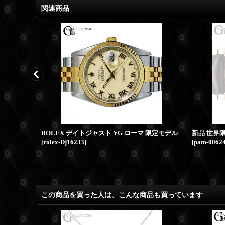
関連商品
ロレックス コスモグラフ デイトナ 116519 8Pダイヤ K18WG
ROLEX デイトジャスト YG ローマ 限定モデル
[
rolex-Dj16233
]
[
pam-0062
この商品を買った人は、こんな商品も買っています