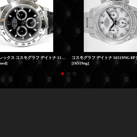
ROLEX ロレックス コスモグラフ デイトナ 116519 Y番 18KWG 中古美品
used
]
[
16519ng
]