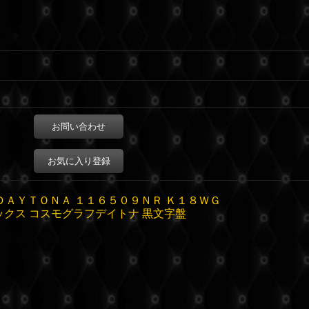
お問い合わせ
お気に入り登録
ＤＡＹＴＯＮＡ １１６５０９ＮＲ Ｋ１８ＷＧ
ックス コスモグラフデイトナ 黒文字盤