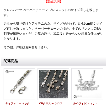
【製品説明】
クロムハーツ ペーパーチェーン ブレスレットのサイズ直しを致しま
す。
男性から譲り受けたアイテムの為、サイズが合わず、約4.5cm短くサイ
ズ直しを致しました。ペーパーチェーンの場合、全てのリンクにCHの
刻印が御座いますが、ご覧の通り、加工後も分からない綺麗な仕上がり
となります。
その他、詳細はお問合せ下さい。
関連商品
ティファニー ネックレス 留具 修理 カニカン交換 SILVER925 バレルチェーン
CHクロス w クロスボールネックレスチェーン ロウ付加工
ルイヴィトン コリエ スクエアード LV ペンダント 留直し