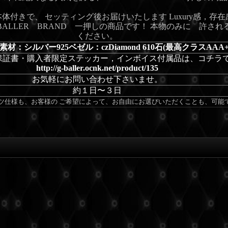
本体付きで、 セッティング後お届けいたします Luxury感，存
ALLER BRAND 一押しの商品です！
本物のみに 許され
ください。
/素材：シルバー925ベゼル：czDiamond 610石(最高クラスAA
OX・保証書・購入者限定ステッカー，インボイス
付属品は、コチラ
http://g-baller.ocnk.net/product/135
お気軽にお問い合わせ下さいませ。
約１日〜３日
ツ仕様も、お客様の ご希望によって、お自由にお選びいただくことも、可能