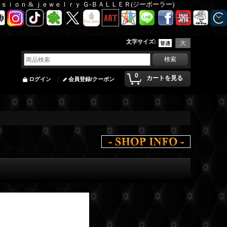
Ｆａｓｉｏｎ & ｊｅｗｅｌｒｙ Ｇ-ＢＡＬＬＥＲ(ジーボーラー)
文字サイズ
:
0
カートを見る
ログイン
会員登録/クーポン