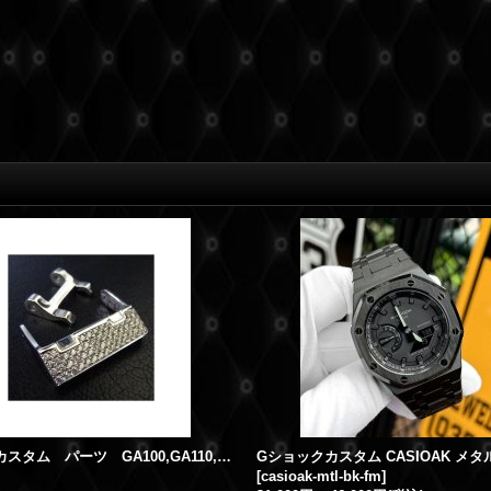
G-SHOCKカスタム パーツ GA100,GA110,GA300 等対応 カスタムバックル
[
casioak-mtl-bk-fm
]