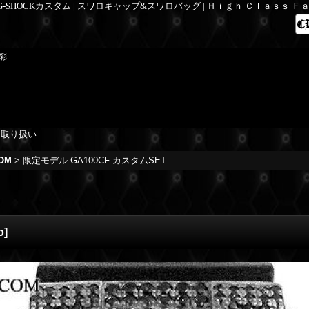
 G-SHOCKカスタム | スワロキャップ&スワロバッグ | Ｈｉｇｈ Ｃｌａｓｓ 
彩
を取り扱い
OM
>
限定モデル GA100CF カスタムSET
o
]