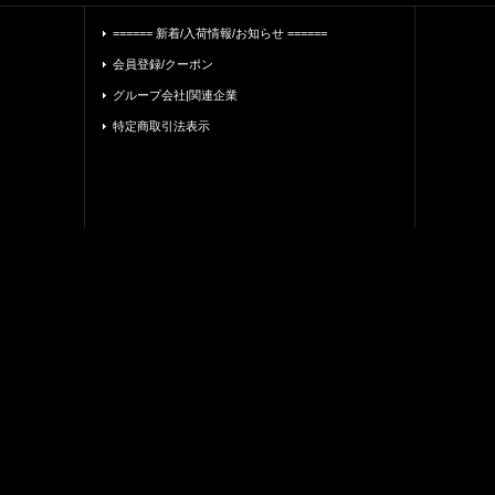
====== 新着/入荷情報/お知らせ ======
会員登録/クーポン
グループ会社|関連企業
特定商取引法表示