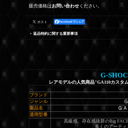
販売価格は
お問い合わせ
ください。
Facebookでシェア
返品特約に関する重要事項
G-SHOCK
レアモデルの人気商品"GA110カスタ
ブランド
ジャンル
ＧＡ
製品名
適用型番
高級感、存在感抜群のBig F
多くのアーティス