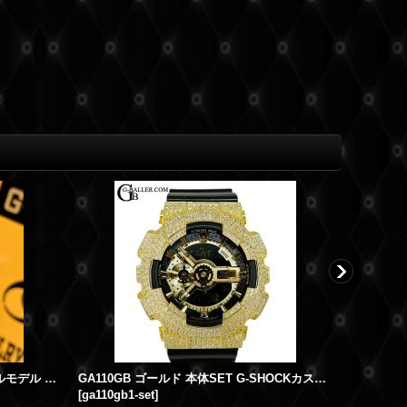
Gショックカスタム CASIOAK メタルモデル オールブラック GA2100 カシオークカスタム
GA110GB ゴールド 本体SET G-SHOCKカスタム
[
ga110gb1-set
]
[
ｇｂ-gab
]