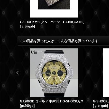
G-SHOCKカスタム パーツ GA100,GA110,GA300 等対応 カスタムバックル
[
ｇｂ-gab
]
この商品を買った人は、こんな商品も買っています
GA200GD ゴールド 本体SET G-SHOCKカスタム
[
ga200gd
]
[
ｇｂ-gab
]