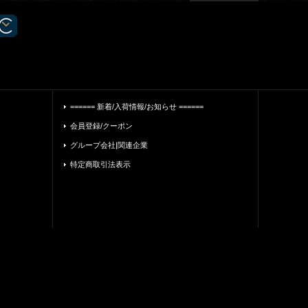
====== 新着/入荷情報/お知らせ ======
会員登録/クーポン
グループ会社|関連企業
特定商取引法表示