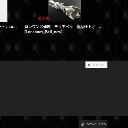
Leonard Kamhout レナードカムホート / Lone Ones ロンワンズ サイズ直し コマ詰め 2コマ抜き シルクリンクブレスレット/ミディアム w/クレーンサークル
ロンワンズ修理 ティアベル 新品仕上げ 錆とり、燻し加工 カスタム いぶし
[
Loneones_Bell_new
]
[
lone-ones
リセット
ページトップへ