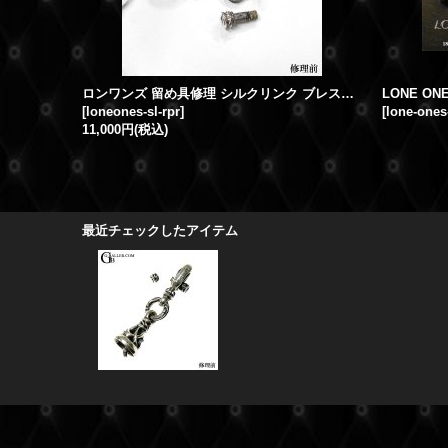
ロンワンズ 留め具修理 シルクリンク ブレスレット クラスプ修理 留め具修理
[
loneones-sl-rpr
]
[
lone-ones
11,000円
(税込)
最近チェックしたアイテム