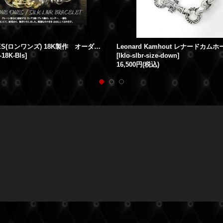
LONE ONES(ロンワンズ) 18K製作 オーダーメイド スペシャルオーダー SILK LINK BRACELET（シルクリンクブレスレット）カムホート
-18K-Bls
]
[
lklo-slbr-size-down
]
16,500円
(税込)