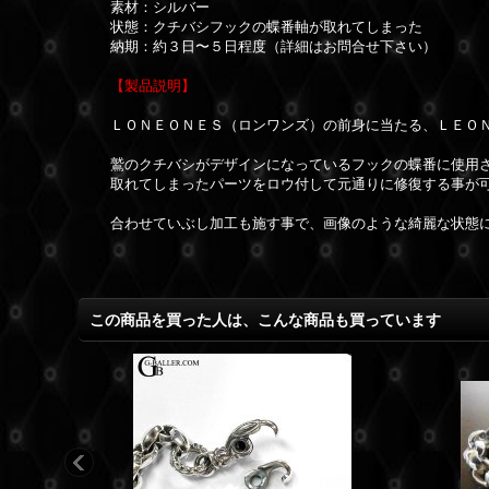
素材：シルバー
状態：クチバシフックの蝶番軸が取れてしまった
納期：約３日〜５日程度（詳細はお問合せ下さい）
【製品説明】
ＬＯＮＥＯＮＥＳ（ロンワンズ）の前身に当たる、
ＬＥＯ
鷲のクチバシがデザインになっているフックの蝶番に使用
取れてしまったパーツをロウ付して元通りに修復する事が
合わせていぶし加工も施す事で、画像のような綺麗な状態
この商品を買った人は、こんな商品も買っています