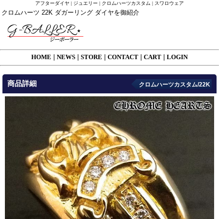
アフターダイヤ | ジュエリー | クロムハーツカスタム | スワロウェア
クロムハーツ 22K ダガーリング ダイヤを御紹介
HOME
|
NEWS
|
STORE
|
CONTACT
|
CART
|
LOGIN
商品詳細
クロムハーツカスタム/22K