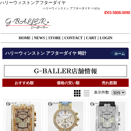
ハリーウィストンアフターダイヤ
ハリーウィンストン アフターダイヤ ベゼル
✆03-5808-0090
HOME
|
NEWS
|
STORE
|
CONTACT
|
CART
|
LOGIN
ハリーウィンストン アフターダイヤ 時計
ホーム
おすすめ順
価格の安い順
売れ筋順
表示件数
: