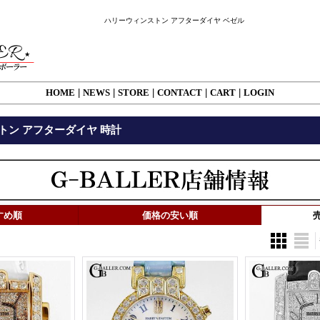
ハリーウィンストン アフターダイヤ ベゼル
HOME
|
NEWS
|
STORE
|
CONTACT
|
CART
|
LOGIN
トン アフターダイヤ 時計
すめ順
価格の安い順