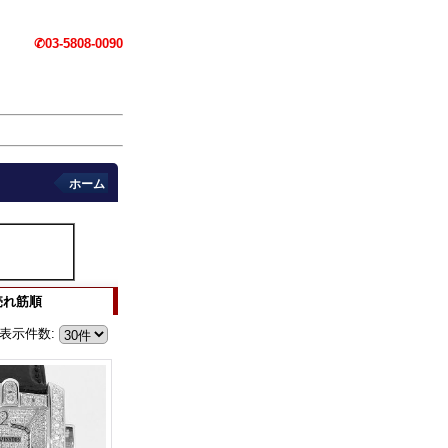
✆03-5808-0090
ホーム
売れ筋順
表示件数
: