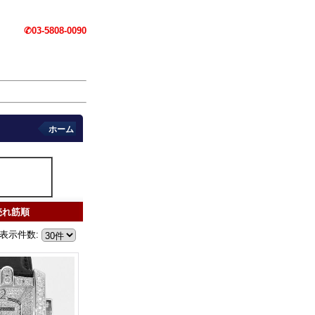
✆03-5808-0090
ホーム
売れ筋順
表示件数
: