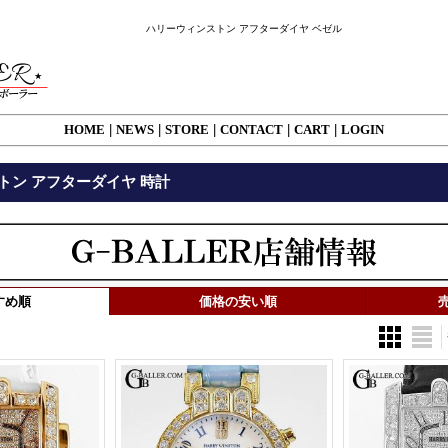
ハリーウィンストン アフターダイヤ ベゼル
HOME
|
NEWS
|
STORE
|
CONTACT
|
CART
|
LOGIN
トン アフターダイヤ 時計
すめ順
価格の安い順