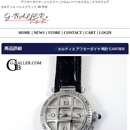
アフターダイヤ | ジュエリー | クロムハーツカスタム | スワロウェア
カルティエ パシャグリッド 38 中古
HOME
|
NEWS
|
STORE
|
CONTACT
|
CART
|
LOGIN
商品詳細
カルティエ アフターダイヤ 時計 CARTIER