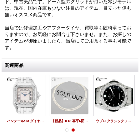
ド」中古美品です。ドーム型のグリッドが付いた希少モデル
は、現在、国内在庫も少ない注目のアイテム。目立った傷も
無いオススメ商品です。
当店では修理加工やアフターダイヤ、買取等も随時承ってお
りますので、お気軽にお問合せ下さいませ。また、お探しの
アイテムが御座いましたら、当店にてご用意する事も可能で
す。
関連商品
パンテールSM ダイヤモンド WG CARTIER 中古 美品
【新品】K18 喜平6面ダブル ダイヤモンド ネックレス 100g 50cm G★B刻印
ウブロ クラシックフュージョン アフターダイヤ ベゼル 511.NX.1171.LR チタニウム