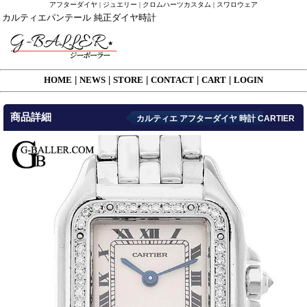
アフターダイヤ | ジュエリー | クロムハーツカスタム | スワロウェア
カルティエパンテール 純正ダイヤ時計
HOME
|
NEWS
|
STORE
|
CONTACT
|
CART
|
LOGIN
商品詳細
カルティエ アフターダイヤ 時計 CARTIER