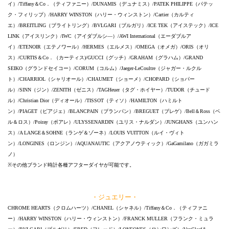
イ）/Tiffany＆Co．（ティファニー）/DUNAMIS（デュナミス）/PATEK PHILIPPE（パテッ
ク・フィリップ）/HARRY WINSTON（ハリー・ウィンストン）/Cartier（カルティ
エ）/BREITLING（ブライトリング）/BVLGARI（ブルガリ）/ICE TEK（アイステック）/ICE
LINK（アイスリンク）/IWC（アイダブルシ―）/AWI International（エーダブルア
イ）/ETENOIR（エテノワール）/HERMES（エルメス）/OMEGA（オメガ）/ORIS（オリ
ス）/CURTIS＆Co．（カーティス)/GUCCI（グッチ）/GRAHAM（グラハム）/GRAND
SEIKO（グランドセイコー）/CORUM（コルム）/Jaeger-LeCoultre（ジャガー・ルクル
ト）/CHARRIOL（シャリオール）/CHAUMET（ショーメ）/CHOPARD（ショパー
ル）/SINN（ジン）/ZENITH（ゼニス）/TAGHeuer（タグ・ホイヤー）/TUDOR（チュード
ル）/Christian Dior（ディオール）/TISSOT（ティソ）/HAMILTON（ハミルト
ン）/PIAGET（ピアジェ）/BLANCPAIN（ブランパン）/BREGUET（ブレゲ）/Bell＆Ross（ベ
ル＆ロス）/Poiray（ポアレ）/ULYSSENARDIN（ユリス・ナルダン）/JUNGHANS（ユンハン
ス）/A LANGE＆SOHNE（ランゲ＆ゾーネ）/LOUIS VUITTON（ルイ・ヴィト
ン）/LONGINES（ロンジン）/AQUANAUTIC（アクアノウティック）/GaGamilano（ガガミラ
ノ）
※その他ブランド時計各種アフターダイヤが可能です。
・ジュエリー・
CHROME HEARTS（クロムハーツ）/CHANEL（シャネル）/Tiffany＆Co．（ティファニ
ー）/HARRY WINSTON（ハリー・ウィンストン）/FRANCK MULLER（フランク・ミュラ