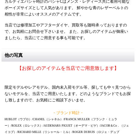
カルティエパシャ時計のパシャCはメンズ・レディース共に着用可能な
ボーイズサイズとして人気があります。 鮮やかな青のレザーベルトの
相性が非常によいオススメのアイテムです。
当店では修理加工やアフターダイヤ、買取等も随時承っておりますの
で、お気軽にお問合せ下さいませ。 また、お探しのアイテムが御座い
ましたら、当店にてご用意する事も可能です。
他の写真
【お探しのアイテムを当店でご用意致します】
限定モデルやレアモデル、国内未入荷モデル等、探しても中々見つから
ないモデルを、当店でご用意いたします。どのようなブランドでもお探
し致しますので、お気軽にご相談下さいませ。
・ブランド時計・
HUBLOT（ウブロ）/CHANEL（シャネル）/FRANCK MULLER（フランク・ミュラ
ー）/ROLEX（ロレックス）/AUDEMARS PIGUET（オーデマ・ピゲ）/JACOB＆Co．（ジェ
イコブ）/RICHARD MILLE（リシャール・ミル）/ROGER DUBUIS（ロジェ・デュブ