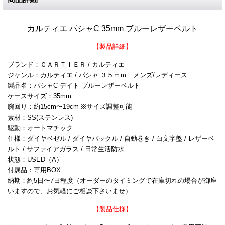
カルティエ パシャC 35mm ブルーレザーベルト
【製品詳細】
ブランド：ＣＡＲＴＩＥＲ / カルティエ
ジャンル：カルティエ / パシャ ３５ｍｍ メンズ/レディース
製品名：パシャC デイト ブルーレザーベルト
ケースサイズ：35mm
腕回り：約15cm〜19cm ※サイズ調整可能
素材：SS(ステンレス)
駆動：オートマチック
仕様：ダイヤベゼル / ダイヤバックル / 自動巻き / 白文字盤 / レザーベ
ルト / サファイアガラス / 日常生活防水
状態：USED（A）
付属品：専用BOX
納期：約5日〜7日程度（オーダーのタイミングで在庫切れの場合が御座
いますので、お気軽にご相談下さいませ）
【製品仕様】