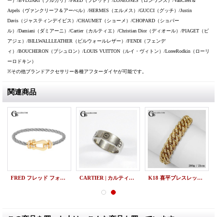
ー）/BVLGARI（ブルガリ）/FRED（フレッド）/LONEONES（ロンワンズ）/VanCleef＆
Arpels（ヴァンクリーフ＆アーぺル）/HERMES（エルメス）/GUCCI（グッチ）/Justin
Davis（ジャスティンデイビス）/CHAUMET（ショーメ）/CHOPARD（ショパー
ル）/Damiani（ダミアーニ）/Cartier（カルティエ）/Christian Dior（ディオール）/PIAGET（ピ
アジェ）/BILLWALLLEATHER（ビルウォールレザー）/FENDI（フェンデ
ィ）/BOUCHERON（ブシュロン）/LOUIS VUITTON（ルイ・ヴィトン）/LoreeRodkin（ローリ
ーロドキン）
※その他ブランドアクセサリー各種アフターダイヤが可能です。
関連商品
FRED フレッド フォース10 ブレスレット 18K イエローゴールド ハーフダイヤ ラージモデル 新品
CARTIER | カルティエ LOVEリング ホワイトゴールド 中古
K18 喜平ブレスレット ダイヤモンド 6面カット ダブル