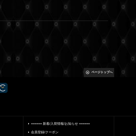
ページトップへ
====== 新着/入荷情報/お知らせ ======
会員登録/クーポン