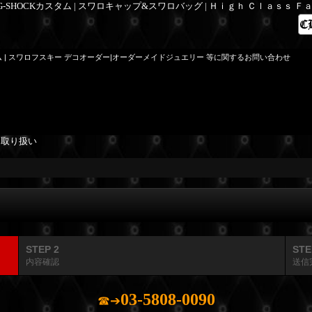
 G-SHOCKカスタム | スワロキャップ&スワロバッグ | Ｈｉｇｈ Ｃｌａｓｓ 
ム | スワロフスキー デコオーダー|オーダーメイドジュエリー 等に関するお問い合わせ
を取り扱い
STEP 2
STE
内容確認
送信
03-5808-0090
☎➔