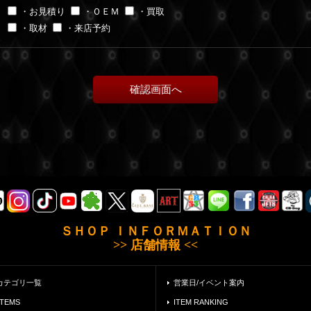
・お見積り
・ＯＥＭ
・買取
・取材
・来店予約
ＳＨＯＰ ＩＮＦＯＲＭＡＴＩＯＮ
>> 店舗情報 <<
カテゴリ一覧
営業日/イベント案内
ITEMS
ITEM RANKING