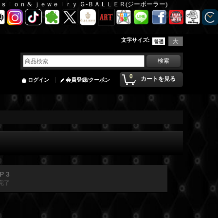
Ｆａｓｉｏｎ & ｊｅｗｅｌｒｙ Ｇ-ＢＡＬＬＥＲ(ジーボーラー)
文字サイズ
:
0
カートを見る
ログイン
会員登録/クーポン
P 3
完了