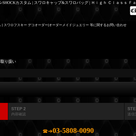
 G-SHOCKカスタム | スワロキャップ&スワロバッグ | Ｈｉｇｈ Ｃｌａｓｓ 
ム | スワロフスキー デコオーダー|オーダーメイドジュエリー 等に関するお問い合わせ
を取り扱い
STEP 2
STE
内容確認
送信
03-5808-0090
☎➔