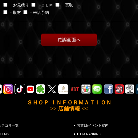
・お見積り
・ＯＥＭ
・買取
・取材
・来店予約
ＳＨＯＰ ＩＮＦＯＲＭＡＴＩＯＮ
>> 店舗情報 <<
カテゴリ一覧
営業日/イベント案内
ITEMS
ITEM RANKING