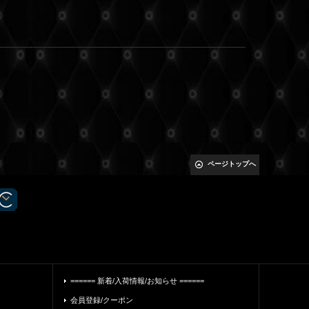
ページトップへ
====== 新着/入荷情報/お知らせ ======
会員登録/クーポン