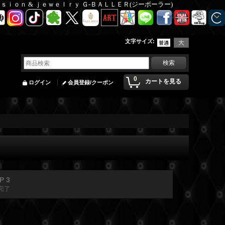
Ｆａｓｉｏｎ & ｊｅｗｅｌｒｙ Ｇ-ＢＡＬＬＥＲ(ジーボーラー)
文字サイズ
:
0
カートを見る
ログイン
会員登録/クーポン
P 3
完了