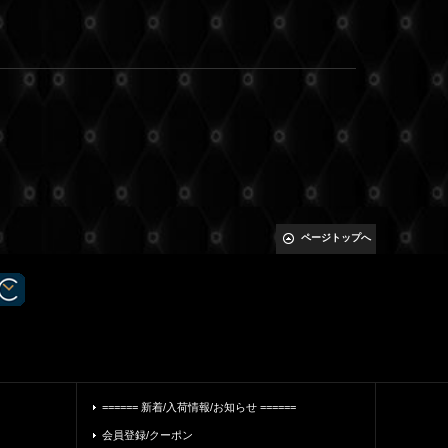
ページトップへ
====== 新着/入荷情報/お知らせ ======
会員登録/クーポン