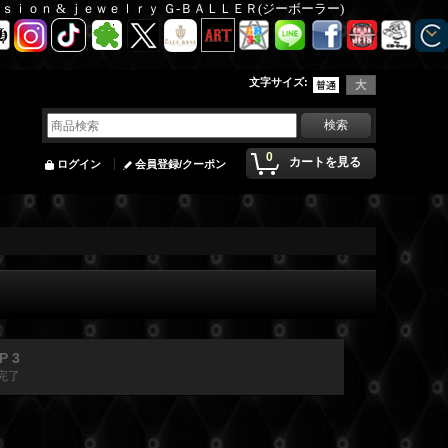
Ｆａｓｉｏｎ & ｊｅｗｅｌｒｙ Ｇ-ＢＡＬＬＥＲ(ジーボーラー)
文字サイズ
:
0
カートを見る
ログイン
会員登録/クーポン
P 3
完了