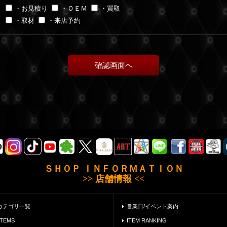
・お見積り
・ＯＥＭ
・買取
・取材
・来店予約
ＳＨＯＰ ＩＮＦＯＲＭＡＴＩＯＮ
>> 店舗情報 <<
カテゴリ一覧
営業日/イベント案内
ITEMS
ITEM RANKING