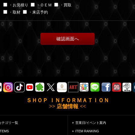
・お見積り
・ＯＥＭ
・買取
・取材
・来店予約
ＳＨＯＰ ＩＮＦＯＲＭＡＴＩＯＮ
>> 店舗情報 <<
カテゴリ一覧
営業日/イベント案内
ITEMS
ITEM RANKING