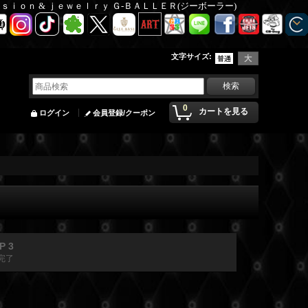
Ｆａｓｉｏｎ & ｊｅｗｅｌｒｙ Ｇ-ＢＡＬＬＥＲ(ジーボーラー)
文字サイズ
:
0
カートを見る
ログイン
会員登録/クーポン
P 3
完了