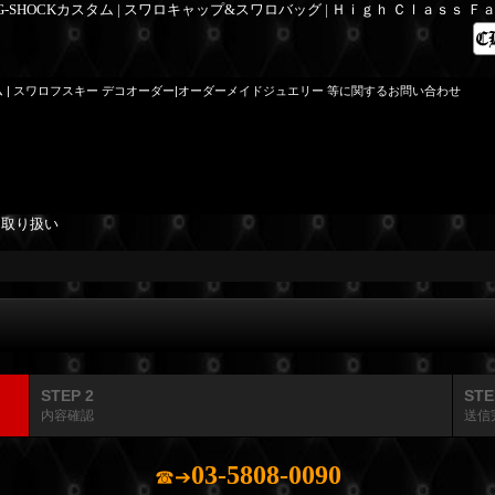
 G-SHOCKカスタム | スワロキャップ&スワロバッグ | Ｈｉｇｈ Ｃｌａｓｓ 
ム | スワロフスキー デコオーダー|オーダーメイドジュエリー 等に関するお問い合わせ
を取り扱い
STEP 2
STE
内容確認
送信
03-5808-0090
☎➔