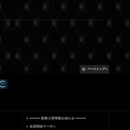
ページトップへ
====== 新着/入荷情報/お知らせ ======
会員登録/クーポン