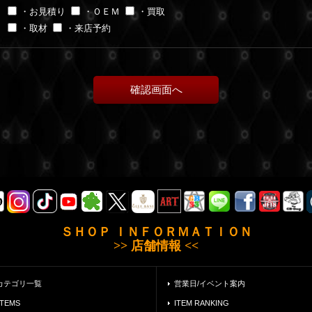
・お見積り
・ＯＥＭ
・買取
・取材
・来店予約
ＳＨＯＰ ＩＮＦＯＲＭＡＴＩＯＮ
>> 店舗情報 <<
カテゴリ一覧
営業日/イベント案内
ITEMS
ITEM RANKING