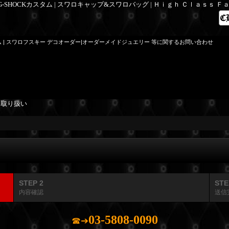
 G-SHOCKカスタム | スワロキャップ&スワロバッグ | Ｈｉｇｈ Ｃｌａｓｓ 
ム | スワロフスキー デコオーダー|オーダーメイドジュエリー 等に関するお問い合わせ
を取り扱い
STEP 2
STE
内容確認
送信
03-5808-0090
☎➔