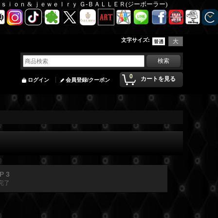
Ｆａｓｉｏｎ & ｊｅｗｅｌｒｙ Ｇ-ＢＡＬＬＥＲ(ジーボーラー)
文字サイズ
:
0
カートを見る
ログイン
会員登録/クーポン
P 3
完了