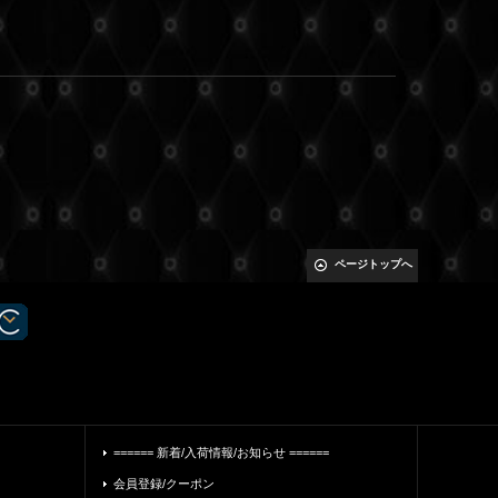
ページトップへ
====== 新着/入荷情報/お知らせ ======
会員登録/クーポン